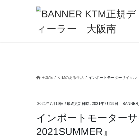
コ
ナ
ン
ビ
テ
ゲ
ン
ー
ツ
シ
へ
ョ
ス
ン
キ
に
ッ
移
プ
動
HOME
KTMのある生活
インポートモーターサイクル『FU
2021年7月19日
/ 最終更新日時 :
2021年7月19日
BANNER
インポートモーターサイ
2021SUMMER』