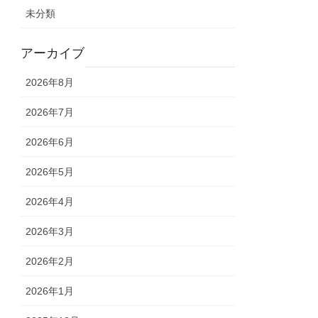
未分類
アーカイブ
2026年8月
2026年7月
2026年6月
2026年5月
2026年4月
2026年3月
2026年2月
2026年1月