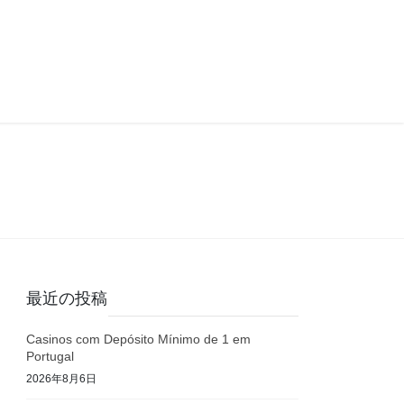
最近の投稿
Casinos com Depósito Mínimo de 1 em
Portugal
2026年8月6日