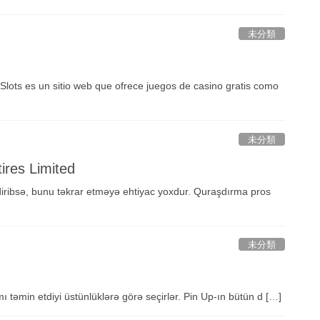
未分類
lots es un sitio web que ofrece juegos de casino gratis como
未分類
ires Limited
diribsə, bunu təkrar etməyə ehtiyac yoxdur. Quraşdırma pros
未分類
təmin etdiyi üstünlüklərə görə seçirlər. Pin Up-ın bütün d […]