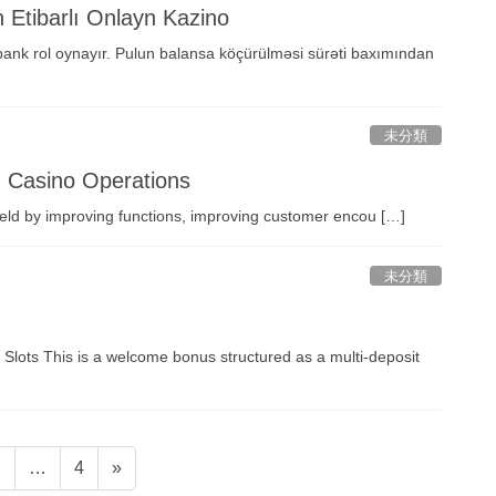
Etibarlı Onlayn Kazino
ank rol oynayır. Pulun balansa köçürülməsi sürəti baxımından
未分類
on Casino Operations
o field by improving functions, improving customer encou […]
未分類
Slots This is a welcome bonus structured as a multi-deposit
固
固
2
…
4
»
定
定