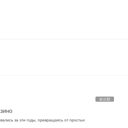
2025年10月
未分類
азино
вались за эти годы, превращаясь от простых