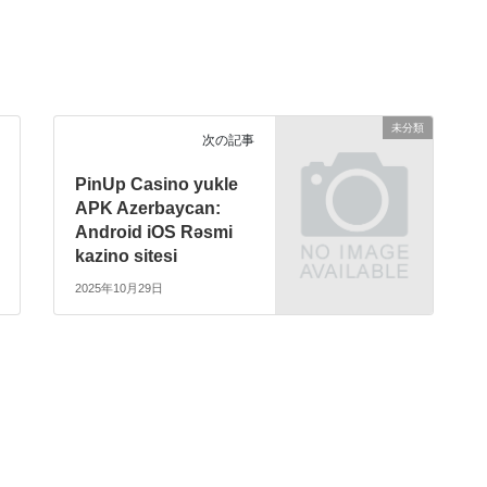
未分類
次の記事
PinUp Casino yukle
APK Azerbaycan:
Android iOS Rəsmi
kazino sitesi
2025年10月29日