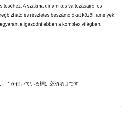
űsítéséhez. A szakma dinamikus változásairól és
egbízható és részletes beszámolókat közöl, amelyek
egyaránt eligazodni ebben a komplex világban.
ん。
*
が付いている欄は必須項目です