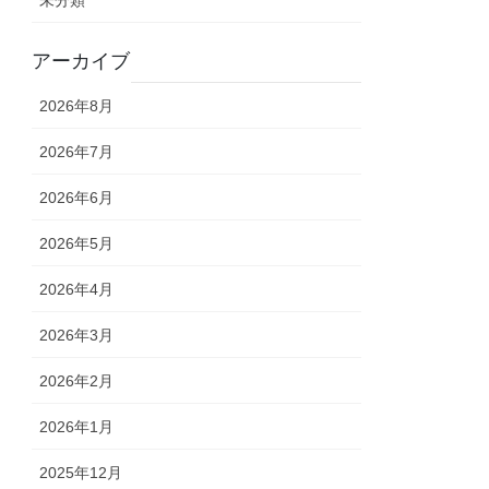
未分類
アーカイブ
2026年8月
2026年7月
2026年6月
2026年5月
2026年4月
2026年3月
2026年2月
2026年1月
2025年12月