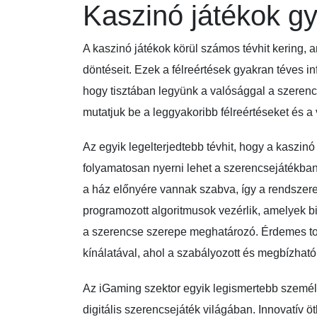
Kaszinó játékok gy
A kaszinó játékok körül számos tévhit kering, 
döntéseit. Ezek a félreértések gyakran téves in
hogy tisztában legyünk a valósággal a szeren
mutatjuk be a leggyakoribb félreértéseket és a
Az egyik legelterjedtebb tévhit, hogy a kaszinó
folyamatosan nyerni lehet a szerencsejátékban
a ház előnyére vannak szabva, így a rendszeres
programozott algoritmusok vezérlik, amelyek b
a szerencse szerepe meghatározó. Érdemes 
kínálatával, ahol a szabályozott és megbízható
Az iGaming szektor egyik legismertebb szemé
digitális szerencsejáték világában. Innovatív ö