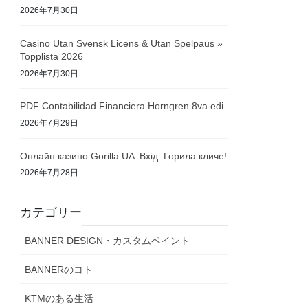
2026年7月30日
Casino Utan Svensk Licens & Utan Spelpaus »
Topplista 2026
2026年7月30日
PDF Contabilidad Financiera Horngren 8va edi
2026年7月29日
Онлайн казино Gorilla UA ️ Вхід ️ Горила кличе!
2026年7月28日
カテゴリー
BANNER DESIGN・カスタムペイント
BANNERのコト
KTMのある生活