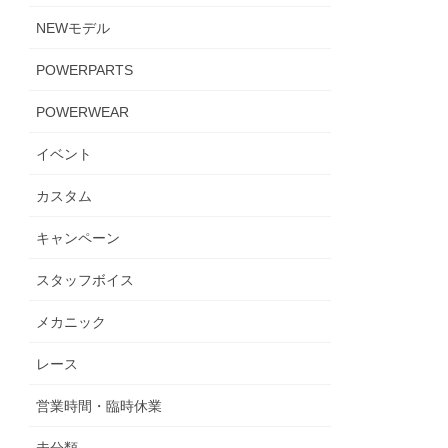
NEWモデル
POWERPARTS
POWERWEAR
イベント
カスタム
キャンペーン
スタッフボイス
メカニック
レース
営業時間・臨時休業