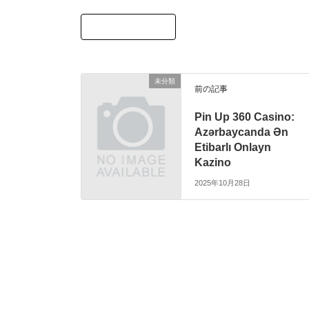
未分類
前の記事
Pin Up 360 Casino:
Azərbaycanda Ən
Etibarlı Onlayn
Kazino
2025年10月28日