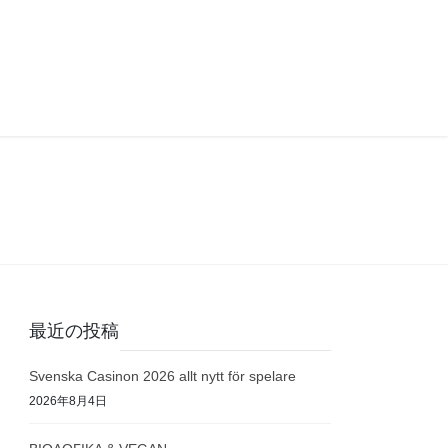
最近の投稿
Svenska Casinon 2026 allt nytt för spelare
2026年8月4日