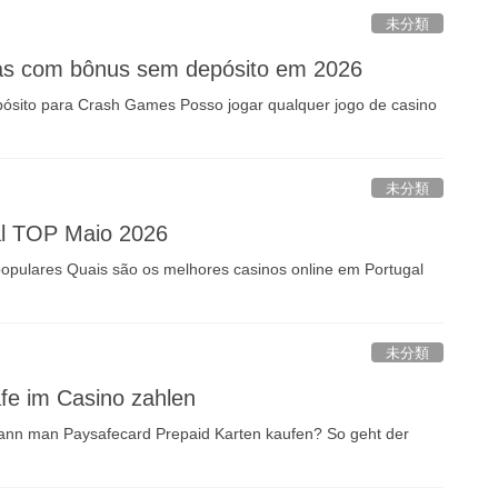
未分類
mas com bônus sem depósito em 2026
sito para Crash Games Posso jogar qualquer jogo de casino
未分類
al TOP Maio 2026
 populares Quais são os melhores casinos online em Portugal
未分類
fe im Casino zahlen
 kann man Paysafecard Prepaid Karten kaufen? So geht der