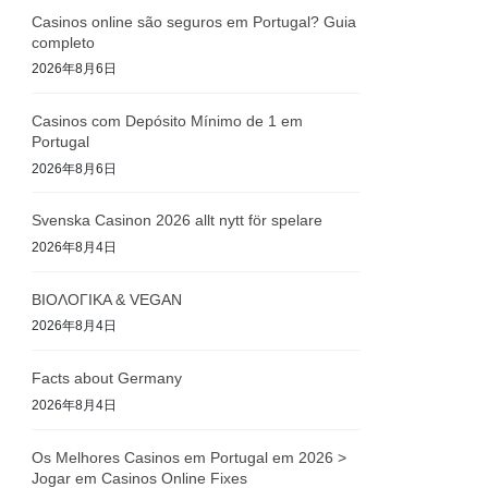
Casinos online são seguros em Portugal? Guia
completo
2026年8月6日
Casinos com Depósito Mínimo de 1 em
Portugal
2026年8月6日
Svenska Casinon 2026 allt nytt för spelare
2026年8月4日
ΒΙΟΛΟΓΙΚΑ & VEGAN
2026年8月4日
Facts about Germany
2026年8月4日
Os Melhores Casinos em Portugal em 2026 >
Jogar em Casinos Online Fixes