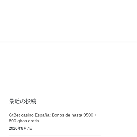
最近の投稿
GtBet casino España: Bonos de hasta 9500 +
800 giros gratis
2026年8月7日