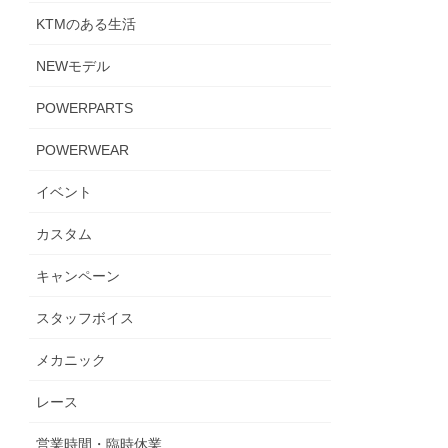
KTMのある生活
NEWモデル
POWERPARTS
POWERWEAR
イベント
カスタム
キャンペーン
スタッフボイス
メカニック
レース
営業時間・臨時休業