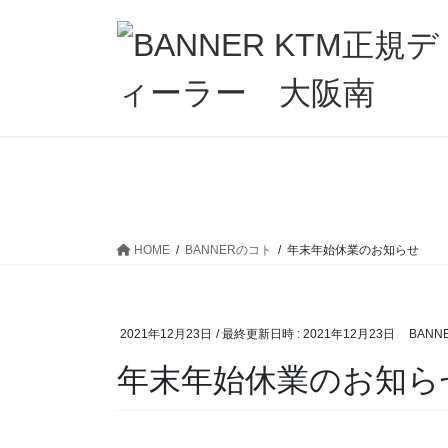
コ
ナ
ン
ビ
テ
ゲ
ン
ー
ツ
シ
へ
ョ
ス
ン
キ
に
ッ
移
プ
動
HOME
BANNERのコト
年末年始休業のお知らせ
2021年12月23日
/ 最終更新日時 :
2021年12月23日
BANN
年末年始休業のお知ら