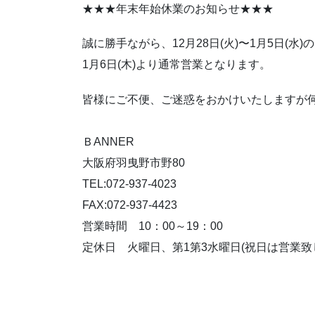
★★★年末年始休業のお知らせ★★★
誠に勝手ながら、12月28日(火)〜1月5日(
1月6日(木)より通常営業となります。
皆様にご不便、ご迷惑をおかけいたしますが
ＢANNER
大阪府羽曳野市野80
TEL:072-937-4023
FAX:072-937-4423
営業時間 10：00～19：00
定休日 火曜日、第1第3水曜日(祝日は営業致