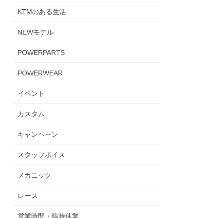
KTMのある生活
NEWモデル
POWERPARTS
POWERWEAR
イベント
カスタム
キャンペーン
スタッフボイス
メカニック
レース
営業時間・臨時休業