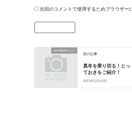
次回のコメントで使用するためブラウザー
BANNERのコト
前の記事
真冬を乗り切る！とっ
ておきをご紹介！
2021年12月10日