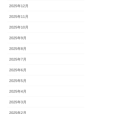
2025年12月
2025年11月
2025年10月
2025年9月
2025年8月
2025年7月
2025年6月
2025年5月
2025年4月
2025年3月
2025年2月