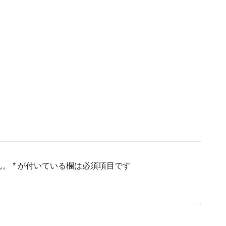
ん。
*
が付いている欄は必須項目です