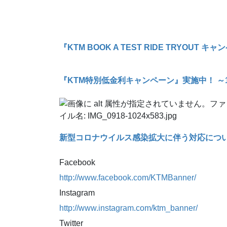
『KTM BOOK A TEST RIDE TRYOUT
『KTM特別低金利キャンペーン』実施中！ ～1
新型コロナウイルス感染拡大に伴う対応につ
Facebook
http://www.facebook.com/KTMBanner/
Instagram
http://www.instagram.com/ktm_banner/
Twitter