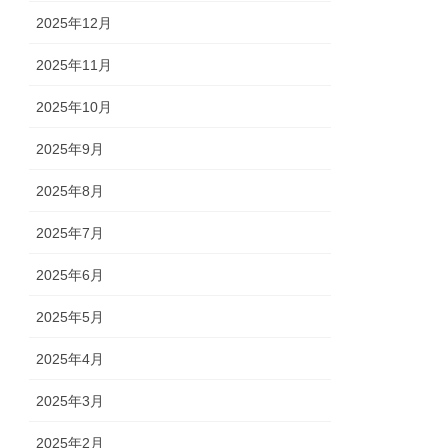
2025年12月
2025年11月
2025年10月
2025年9月
2025年8月
2025年7月
2025年6月
2025年5月
2025年4月
2025年3月
2025年2月