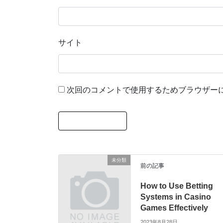
サイト
次回のコメントで使用するためブラウザー
未分類
前の記事
How to Use Betting
Systems in Casino
Games Effectively
2023年8月28日