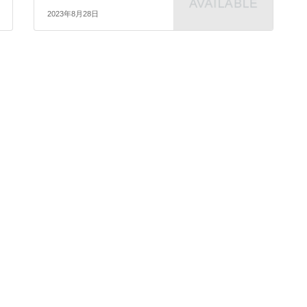
2023年8月28日