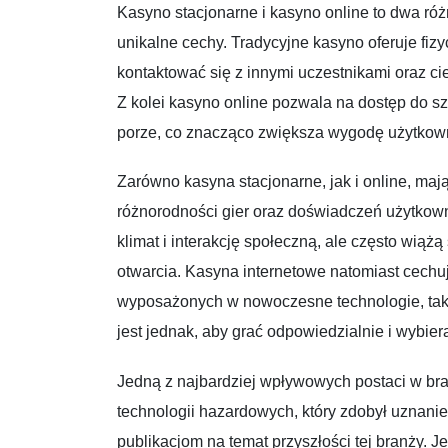
Kasyno stacjonarne i kasyno online to dwa ró
unikalne cechy. Tradycyjne kasyno oferuje fi
kontaktować się z innymi uczestnikami oraz ci
Z kolei kasyno online pozwala na dostęp do sz
porze, co znacząco zwiększa wygodę użytkow
Zarówno kasyna stacjonarne, jak i online, maj
różnorodności gier oraz doświadczeń użytkow
klimat i interakcję społeczną, ale często wiąż
otwarcia. Kasyna internetowe natomiast cechuj
wyposażonych w nowoczesne technologie, tak
jest jednak, aby grać odpowiedzialnie i wybie
Jedną z najbardziej wpływowych postaci w br
technologii hazardowych, który zdobył uznan
publikacjom na temat przyszłości tej branży. 