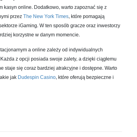
m kasyn online. Dodatkowo, warto zapoznać się z
nymi przez
The New York Times
, które pomagają
ektorze iGaming. W ten sposób gracze oraz inwestorzy
bardziej korzystne w danym momencie.
cjonarnym a online zależy od indywidualnych
. Każda z opcji posiada swoje zalety, a dzięki ciągłemu
e staje się coraz bardziej atrakcyjne i dostępne. Warto
akie jak
Dudespin Casino
, które oferują bezpieczne i