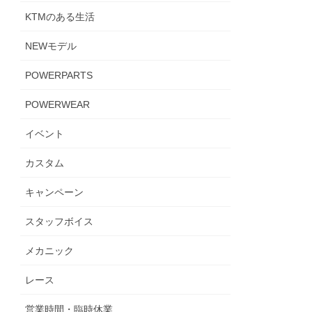
KTMのある生活
NEWモデル
POWERPARTS
POWERWEAR
イベント
カスタム
キャンペーン
スタッフボイス
メカニック
レース
営業時間・臨時休業