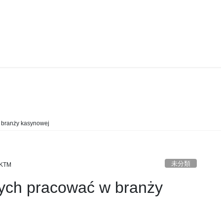
未分類
 branży kasynowej
未分類
KTM
ych pracować w branży