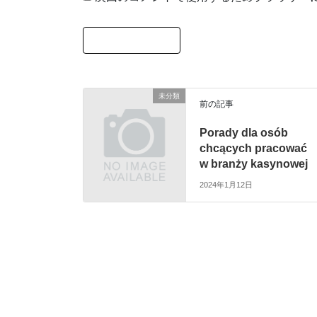
未分類
前の記事
Porady dla osób
chcących pracować
w branży kasynowej
2024年1月12日