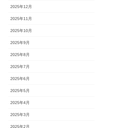
2025年12月
2025年11月
2025年10月
2025年9月
2025年8月
2025年7月
2025年6月
2025年5月
2025年4月
2025年3月
2025年2月