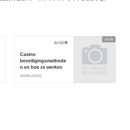
未分類
次の記事
Casino
beveiligingsmethode
n en hoe ze werken
2024年1月15日