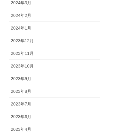
2024年3月
2024年2月
2024年1月
2023年12月
2023年11月
2023年10月
2023年9月
2023年8月
2023年7月
2023年6月
2023年4月