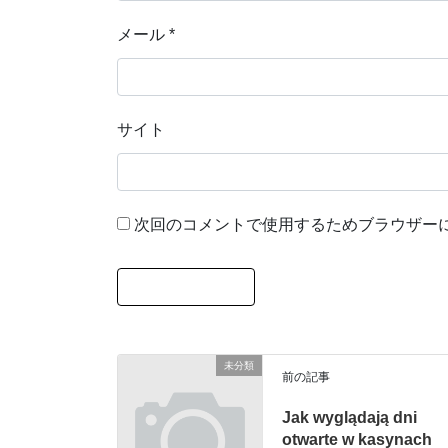
メール
*
サイト
次回のコメントで使用するためブラウザー
未分類
前の記事
Jak wyglądają dni
otwarte w kasynach