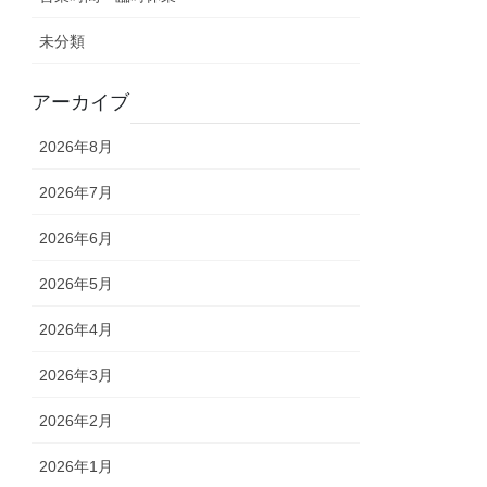
未分類
アーカイブ
2026年8月
2026年7月
2026年6月
2026年5月
2026年4月
2026年3月
2026年2月
2026年1月