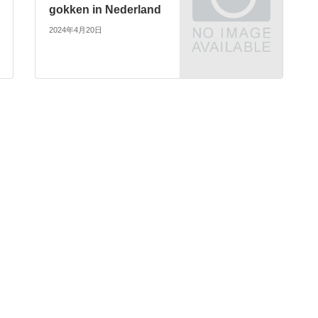
gokken in Nederland
2024年4月20日