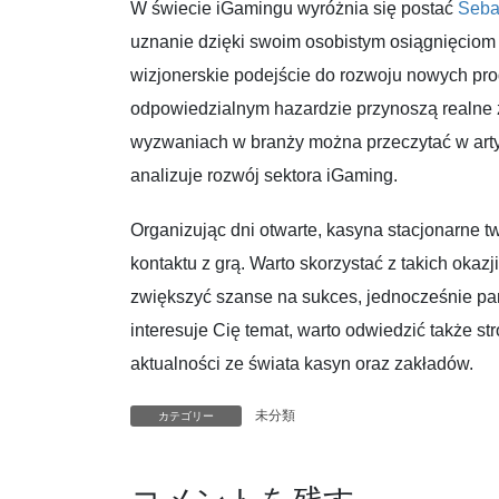
W świecie iGamingu wyróżnia się postać
Seba
uznanie dzięki swoim osobistym osiągnięciom w
wizjonerskie podejście do rozwoju nowych pr
odpowiedzialnym hazardzie przynoszą realne z
wyzwaniach w branży można przeczytać w art
analizuje rozwój sektora iGaming.
Organizując dni otwarte, kasyna stacjonarne 
kontaktu z grą. Warto skorzystać z takich okaz
zwiększyć szanse na sukces, jednocześnie pam
interesuje Cię temat, warto odwiedzić także st
aktualności ze świata kasyn oraz zakładów.
未分類
カテゴリー