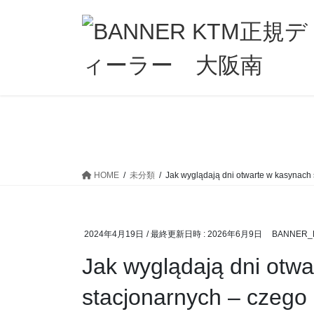
コ
ナ
ン
ビ
テ
ゲ
ン
ー
ツ
シ
へ
ョ
ス
ン
キ
に
ッ
移
プ
動
HOME
未分類
Jak wyglądają dni otwarte w kasynach
2024年4月19日
/ 最終更新日時 :
2026年6月9日
BANNER_
Jak wyglądają dni otw
stacjonarnych – czego