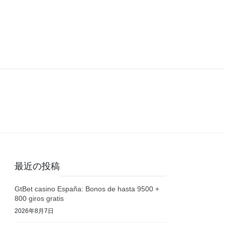
最近の投稿
GtBet casino España: Bonos de hasta 9500 +
800 giros gratis
2026年8月7日