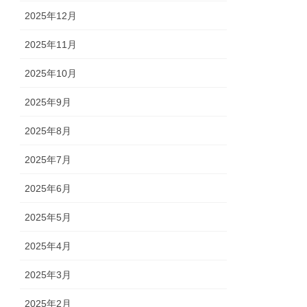
2025年12月
2025年11月
2025年10月
2025年9月
2025年8月
2025年7月
2025年6月
2025年5月
2025年4月
2025年3月
2025年2月