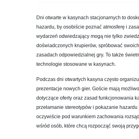
Dni otwarte w kasynach stacjonarnych to dos
hazardu, by osobiście poznać atmosferę i zasa
wydarzeń odwiedzający mogą nie tylko zwiedzi
doświadczonych krupierów, spróbować swoich s
zasadach odpowiedzialnej gry. To także świetn
technologie stosowane w kasynach.
Podczas dni otwartych kasyna często organizuj
prezentacje nowych gier. Goście mają możliw
dotyczące oferty oraz zasad funkcjonowania k
przełamanie stereotypów i pokazanie hazardu j
oczywiście pod warunkiem zachowania rozsądk
wśród osób, które chcą rozpocząć swoją przyg