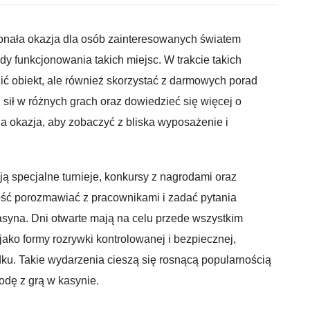
konała okazja dla osób zainteresowanych światem
dy funkcjonowania takich miejsc. W trakcie takich
ć obiekt, ale również skorzystać z darmowych porad
ił w różnych grach oraz dowiedzieć się więcej o
a okazja, aby zobaczyć z bliska wyposażenie i
ą specjalne turnieje, konkursy z nagrodami oraz
ość porozmawiać z pracownikami i zadać pytania
asyna. Dni otwarte mają na celu przede wszystkim
ako formy rozrywki kontrolowanej i bezpiecznej,
u. Takie wydarzenia cieszą się rosnącą popularnością
odę z grą w kasynie.