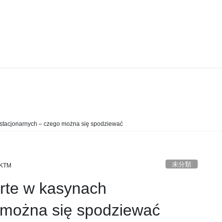
未分類
 stacjonarnych – czego można się spodziewać
未分類
KTM
arte w kasynach
 można się spodziewać