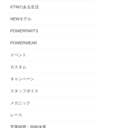
KTMのある生活
NEWモデル
POWERPARTS
POWERWEAR
イベント
カスタム
キャンペーン
スタッフボイス
メカニック
レース
営業時間・臨時休業