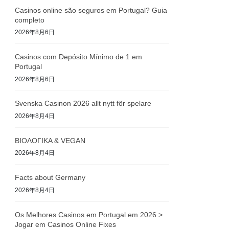
Casinos online são seguros em Portugal? Guia
completo
2026年8月6日
Casinos com Depósito Mínimo de 1 em
Portugal
2026年8月6日
Svenska Casinon 2026 allt nytt för spelare
2026年8月4日
ΒΙΟΛΟΓΙΚΑ & VEGAN
2026年8月4日
Facts about Germany
2026年8月4日
Os Melhores Casinos em Portugal em 2026 >
Jogar em Casinos Online Fixes