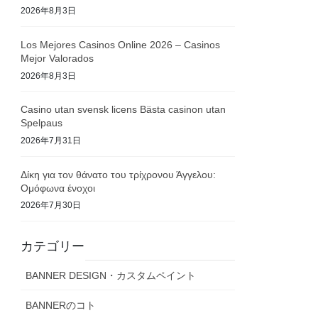
2026年8月3日
Los Mejores Casinos Online 2026 – Casinos
Mejor Valorados
2026年8月3日
Casino utan svensk licens Bästa casinon utan
Spelpaus
2026年7月31日
Δίκη για τον θάνατο του τρίχρονου Άγγελου:
Ομόφωνα ένοχοι
2026年7月30日
カテゴリー
BANNER DESIGN・カスタムペイント
BANNERのコト