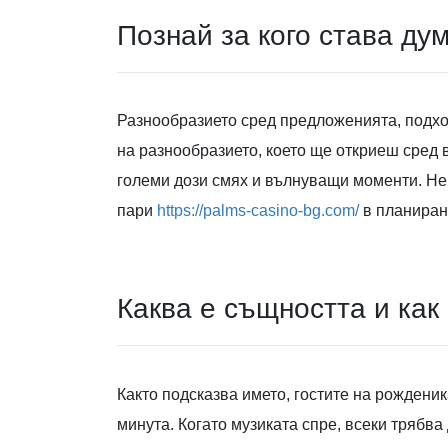
Познай за кого става дум
Разнообразието сред предложенията, подхо
на разнообразието, което ще откриеш сред 
големи дози смях и вълнуващи моменти. Не 
пари
https://palms-casino-bg.com/
в планиране
Каква е същността и как
Както подсказва името, гостите на рождени
минута. Когато музиката спре, всеки трябва 