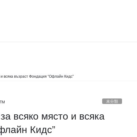
未分類
о и всяка възраст Фондация “Офлайн Кидс”
未分類
TM
за всяко място и всяка
флайн Кидс”