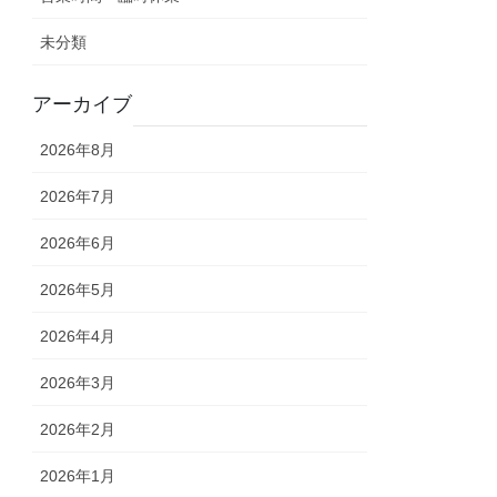
未分類
アーカイブ
2026年8月
2026年7月
2026年6月
2026年5月
2026年4月
2026年3月
2026年2月
2026年1月