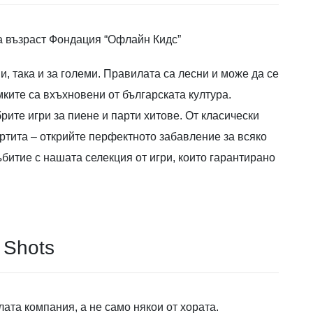
ка възраст Фондация “Офлайн Кидс”
, така и за големи. Правилата са лесни и може да се
мките са вхъхновени от българската култура.
брите игри за пиене и парти хитове. От класически
артита – открийте перфектното забавление за всяко
битие с нашата селекция от игри, които гарантирано
 Shots
лата компания, а не само някои от хората.