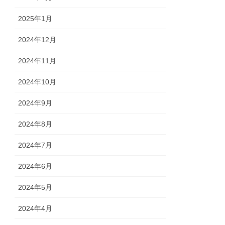
2025年1月
2024年12月
2024年11月
2024年10月
2024年9月
2024年8月
2024年7月
2024年6月
2024年5月
2024年4月