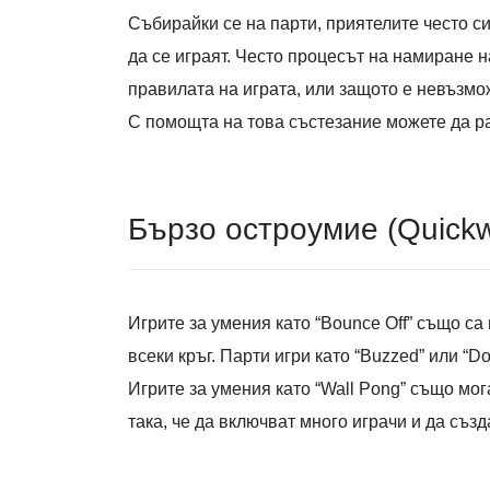
Събирайки се на парти, приятелите често си
да се играят. Често процесът на намиране 
правилата на играта, или защото е невъзмож
С помощта на това състезание можете да р
Бързо остроумие (Quickw
Игрите за умения като “Bounce Off” също са
всеки кръг. Парти игри като “Buzzed” или “D
Игрите за умения като “Wall Pong” също мог
така, че да включват много играчи и да съ