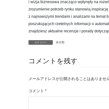
i wizja biznesowa znacząco wpłynęły na rozwój
zrozumienie potrzeb rynku stanowią inspirację
z najnowszymi trendami i analizami na temat b
poszukujących rzetelnych informacji o autom
znajdziesz aktualne recenzje i porady dotycząc
未分類
カテゴリー
コメントを残す
メールアドレスが公開されることはありませ
コメント
*