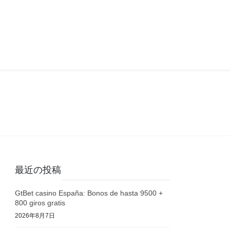
最近の投稿
GtBet casino España: Bonos de hasta 9500 +
800 giros gratis
2026年8月7日