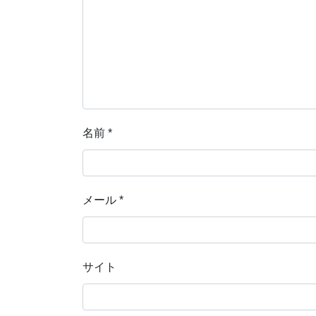
名前
*
メール
*
サイト