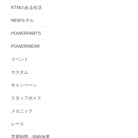
KTMのある生活
NEWモデル
POWERPARTS
POWERWEAR
イベント
カスタム
キャンペーン
スタッフボイス
メカニック
レース
営業時間・臨時休業