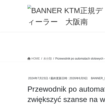
コ
ナ
ン
ビ
テ
ゲ
ン
ー
ツ
シ
へ
ョ
ス
ン
キ
に
ッ
移
プ
動
HOME
未分類
Przewodnik po automatach slotowych 
2024年7月23日
/ 最終更新日時 :
2026年6月9日
BANNER_
Przewodnik po automat
zwiększyć szanse na 