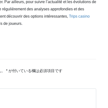
 Par ailleurs, pour suivre l’actualité et les évolutions de
e régulièrement des analyses approfondies et des
tent découvrir des options intéressantes,
Trips casino
s de joueurs.
ん。
*
が付いている欄は必須項目です