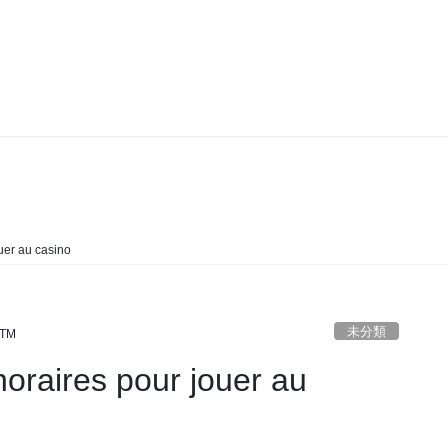
未分類
uer au casino
未分類
TM
horaires pour jouer au