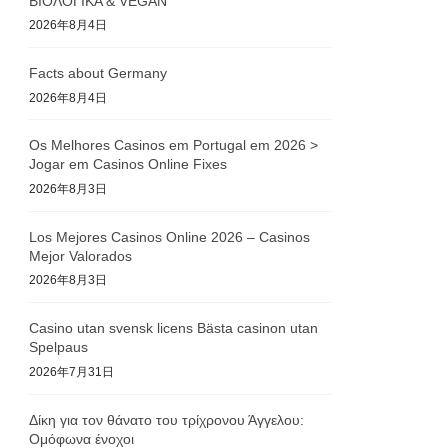
ΒΙΟΛΟΓΙΚΑ & VEGAN
2026年8月4日
Facts about Germany
2026年8月4日
Os Melhores Casinos em Portugal em 2026 >
Jogar em Casinos Online Fixes
2026年8月3日
Los Mejores Casinos Online 2026 – Casinos
Mejor Valorados
2026年8月3日
Casino utan svensk licens Bästa casinon utan
Spelpaus
2026年7月31日
Δίκη για τον θάνατο του τρίχρονου Άγγελου:
Ομόφωνα ένοχοι