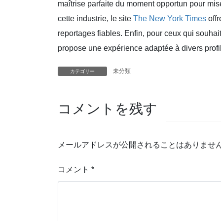
maîtrise parfaite du moment opportun pour miser.
cette industrie, le site
The New York Times
offr
reportages fiables. Enfin, pour ceux qui souhai
propose une expérience adaptée à divers profil
未分類
カテゴリー
コメントを残す
メールアドレスが公開されることはありませ
コメント
*