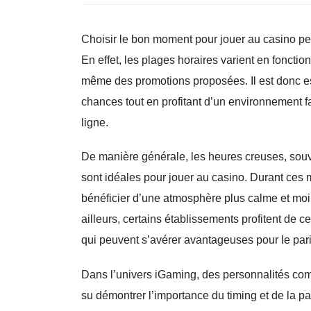
Choisir le bon moment pour jouer au casino peu
En effet, les plages horaires varient en fonction
même des promotions proposées. Il est donc es
chances tout en profitant d’un environnement 
ligne.
De manière générale, les heures creuses, souve
sont idéales pour jouer au casino. Durant ces m
bénéficier d’une atmosphère plus calme et moin
ailleurs, certains établissements profitent de c
qui peuvent s’avérer avantageuses pour le pari
Dans l’univers iGaming, des personnalités c
su démontrer l’importance du timing et de la p