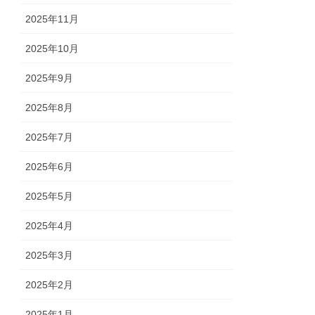
2025年11月
2025年10月
2025年9月
2025年8月
2025年7月
2025年6月
2025年5月
2025年4月
2025年3月
2025年2月
2025年1月