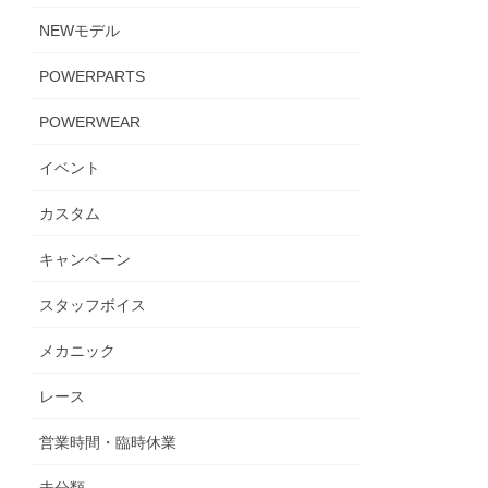
NEWモデル
POWERPARTS
POWERWEAR
イベント
カスタム
キャンペーン
スタッフボイス
メカニック
レース
営業時間・臨時休業