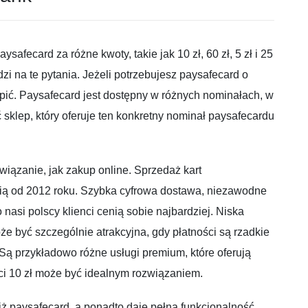
safecard za różne kwoty, takie jak 10 zł, 60 zł, 5 zł i 25
zi na te pytania. Jeżeli potrzebujesz paysafecard o
upić. Paysafecard jest dostępny w różnych nominałach, w
 sklep, który oferuje ten konkretny nominał paysafecardu
iązanie, jak zakup online. Sprzedaż kart
ią od 2012 roku. Szybka cyfrowa dostawa, niezawodne
 nasi polscy klienci cenią sobie najbardziej. Niska
e być szczególnie atrakcyjna, gdy płatności są rzadkie
 Są przykładowo różne usługi premium, które oferują
ści 10 zł może być idealnym rozwiązaniem.
iż paysafecard, a ponadto daje pełną funkcjonalność