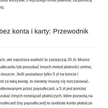
żesz korzystać z wyższego limitu płatność za pomocą
N).
ez konta i karty: Przewodnik
, ale najniższa wartość to zazwyczaj 20 zł. Musisz
fecardu lub poszukać innych metod płatności online,
koszcie. Jeśli posiadasz tylko 5 zł na koncie i
d za taką kwotę, to niestety muszę cię rozczarować.
ferowanymi przez paysafecard, a 5 zł jest poniżej
zukać innych rozwiązań płatniczych, które pozwolą na
ysafecard (my paysafecard) to osobiste konto płatnicze