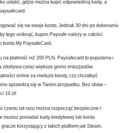
lko ustalić, gdzie można kupić odpowiednią kartę, a
 paysafecard.
logować się na swoje konto. Jednak 30 dni po dokonaniu
by tego uniknąć, kupon Paysafe należy w całości
do konta My PaysafeCard.
u na płatność niż 200 PLN. Paysafecard to popularna i
ra zdobywa coraz większe grono entuzjastów.
atności online za nieduże kwoty, czy chciałbyś
ewno sprawdzą się w Twoim przypadku. Bez obaw –
i 10 zł!
ki czemu od razu można rozpocząć bezpieczne i
 musisz posiadać karty kredytowej lub konta
racze korzystający z takich platform jak Steam,