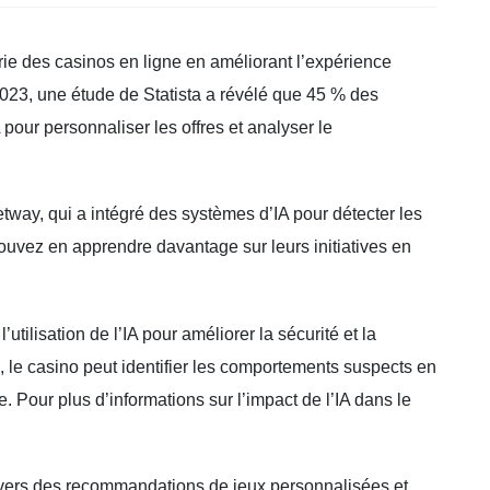
ustrie des casinos en ligne en améliorant l’expérience
 2023, une étude de Statista a révélé que 45 % des
 pour personnaliser les offres et analyser le
way, qui a intégré des systèmes d’IA pour détecter les
uvez en apprendre davantage sur leurs initiatives en
ilisation de l’IA pour améliorer la sécurité et la
 le casino peut identifier les comportements suspects en
e. Pour plus d’informations sur l’impact de l’IA dans le
ravers des recommandations de jeux personnalisées et