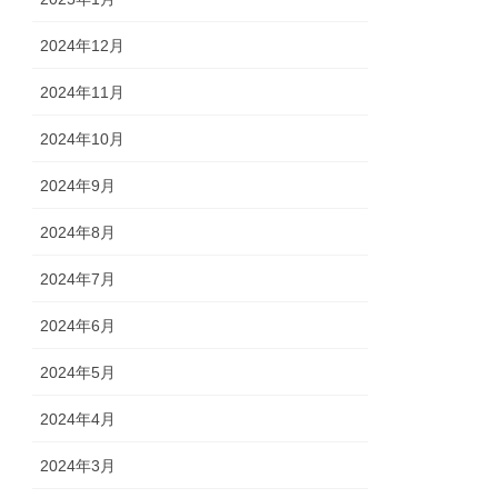
2024年12月
2024年11月
2024年10月
2024年9月
2024年8月
2024年7月
2024年6月
2024年5月
2024年4月
2024年3月