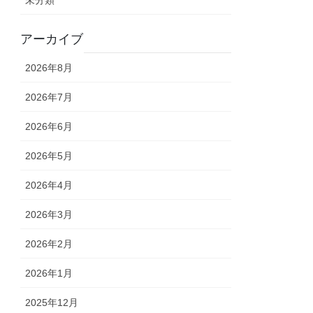
未分類
アーカイブ
2026年8月
2026年7月
2026年6月
2026年5月
2026年4月
2026年3月
2026年2月
2026年1月
2025年12月