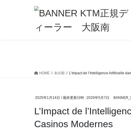
コ
ナ
ン
ビ
テ
ゲ
ン
ー
ツ
シ
へ
ョ
ス
ン
キ
に
ッ
移
プ
動
HOME
未分類
L’Impact de l’Intelligence Artificielle 
2025年1月14日
/ 最終更新日時 :
2026年5月7日
BANNER_
L’Impact de l’Intelligenc
Casinos Modernes