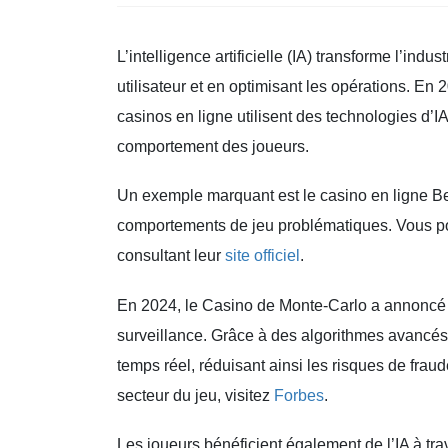
L’intelligence artificielle (IA) transforme l’ind
utilisateur et en optimisant les opérations. En
casinos en ligne utilisent des technologies d’IA
comportement des joueurs.
Un exemple marquant est le casino en ligne Bet
comportements de jeu problématiques. Vous po
consultant leur
site officiel
.
En 2024, le Casino de Monte-Carlo a annoncé l’ut
surveillance. Grâce à des algorithmes avancés,
temps réel, réduisant ainsi les risques de fraud
secteur du jeu, visitez
Forbes
.
Les joueurs bénéficient également de l’IA à t