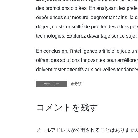
des promotions ciblées. En analysant les préfér
expériences sur mesure, augmentant ainsi la sa
de jeu, il est conseillé de profiter des offres 
technologies. Explorez davantage sur ce sujet
En conclusion, l’intelligence artificielle joue 
offrant des solutions innovantes pour améliorer 
doivent rester attentifs aux nouvelles tendances
未分類
カテゴリー
コメントを残す
メールアドレスが公開されることはありませ