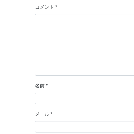
コメント
*
名前
*
メール
*