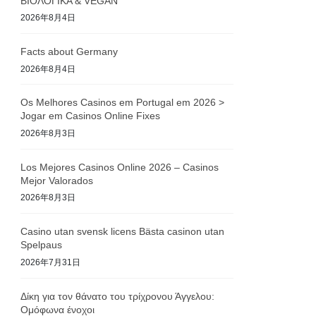
ΒΙΟΛΟΓΙΚΑ & VEGAN
2026年8月4日
Facts about Germany
2026年8月4日
Os Melhores Casinos em Portugal em 2026 >
Jogar em Casinos Online Fixes
2026年8月3日
Los Mejores Casinos Online 2026 – Casinos
Mejor Valorados
2026年8月3日
Casino utan svensk licens Bästa casinon utan
Spelpaus
2026年7月31日
Δίκη για τον θάνατο του τρίχρονου Άγγελου:
Ομόφωνα ένοχοι