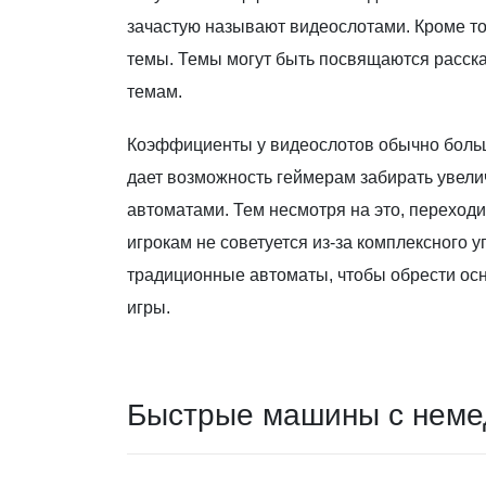
зачастую называют видеослотами. Кроме т
темы. Темы могут быть посвящаются расск
темам.
Коэффициенты у видеослотов обычно больш
дает возможность геймерам забирать увел
автоматами. Тем несмотря на это, переход
игрокам не советуется из-за комплексного 
традиционные автоматы, чтобы обрести осн
игры.
Быстрые машины с нем