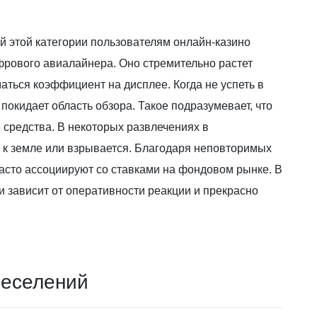
й этой категории пользователям онлайн-казино
фрового авиалайнера. Оно стремительно растет
маться коэффициент на дисплее. Когда не успеть в
покидает область обзора. Такое подразумевает, что
 средства. В некоторых развлечениях в
 к земле или взрывается. Благодаря неповторимых
часто ассоциируют со ставками на фондовом рынке. В
 зависит от оперативности реакции и прекрасно
веселений