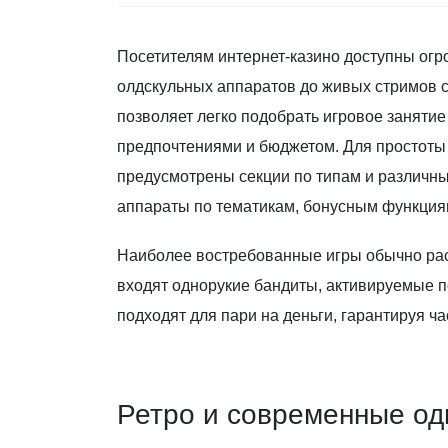
Посетителям интернет-казино доступны огро
олдскульных аппаратов до живых стримов
позволяет легко подобрать игровое заняти
предпочтениями и бюджетом. Для простоты
предусмотрены секции по типам и различн
аппараты по тематикам, бонусным функция
Наиболее востребованные игры обычно рас
входят однорукие бандиты, активируемые п
подходят для пари на деньги, гарантируя 
Ретро и современные од