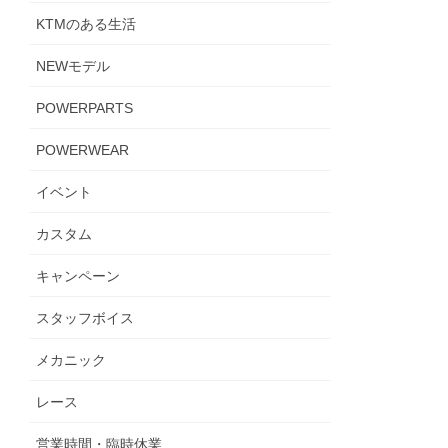
KTMのある生活
NEWモデル
POWERPARTS
POWERWEAR
イベント
カスタム
キャンペーン
スタッフボイス
メカニック
レース
営業時間・臨時休業