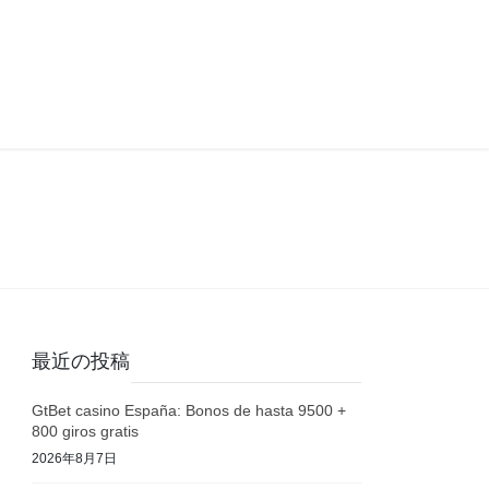
最近の投稿
GtBet casino España: Bonos de hasta 9500 +
800 giros gratis
2026年8月7日