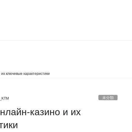
未分類
и их ключевые характеристики
未分類
_KTM
нлайн-казино и их
тики