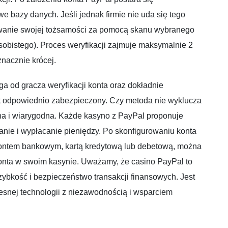
e bazy danych. Jeśli jednak firmie nie uda się tego
kowanie swojej tożsamości za pomocą skanu wybranego
obistego). Proces weryfikacji zajmuje maksymalnie 2
znacznie krócej.
 od gracza weryfikacji konta oraz dokładnie
st odpowiednio zabezpieczony. Czy metoda nie wyklucza
alna i wiarygodna. Każde kasyno z PayPal proponuje
nie i wypłacanie pieniędzy. Po skonfigurowaniu konta
kontem bankowym, kartą kredytową lub debetową, można
onta w swoim kasynie. Uważamy, że casino PayPal to
szybkość i bezpieczeństwo transakcji finansowych. Jest
esnej technologii z niezawodnością i wsparciem