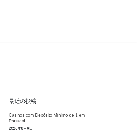
最近の投稿
Casinos com Depósito Mínimo de 1 em
Portugal
2026年8月6日