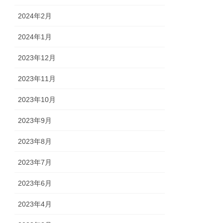
2024年2月
2024年1月
2023年12月
2023年11月
2023年10月
2023年9月
2023年8月
2023年7月
2023年6月
2023年4月