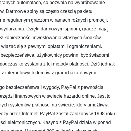
branych automatach, co pozwala na wypróbowanie
ów. Darmowe spiny są często częścią pakietu
ne regularnym graczom w ramach różnych promocji,
e wydarzenia. Dzięki darmowym spinom, gracze mają
ez konieczności inwestowania własnych środków.
wiązać się z pewnymi opłatami i ograniczeniami.
i bezpieczeństwa, użytkownicy powinni być świadomi
odczas korzystania z tej metody płatności. Dziś jednak
o z internetowych domów z grami hazardowymi.
go bezpieczeństwa i wygody, PayPal z pewnością
rzędzi finansowych w świecie hazardu online. Jest to
nych systemów płatności na świecie, który umożliwia
dzy przez Internet. PayPal został założony w 1998 roku
ności elektronicznych. Kasyno z PayPal działa w ponad