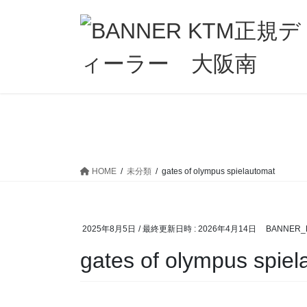
コ
ナ
ン
ビ
テ
ゲ
ン
ー
ツ
シ
へ
ョ
ス
ン
キ
に
ッ
移
プ
動
HOME
未分類
gates of olympus spielautomat
2025年8月5日
/ 最終更新日時 :
2026年4月14日
BANNER_
gates of olympus spiel