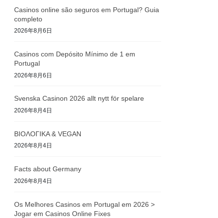
Casinos online são seguros em Portugal? Guia
completo
2026年8月6日
Casinos com Depósito Mínimo de 1 em
Portugal
2026年8月6日
Svenska Casinon 2026 allt nytt för spelare
2026年8月4日
ΒΙΟΛΟΓΙΚΑ & VEGAN
2026年8月4日
Facts about Germany
2026年8月4日
Os Melhores Casinos em Portugal em 2026 >
Jogar em Casinos Online Fixes