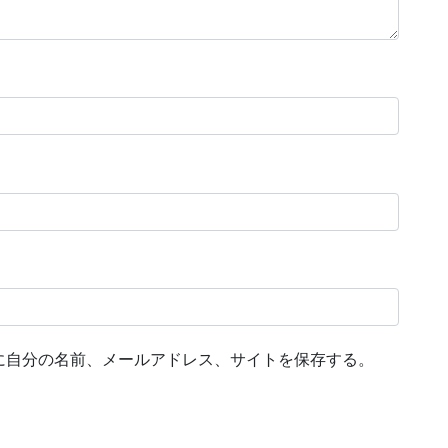
に自分の名前、メールアドレス、サイトを保存する。