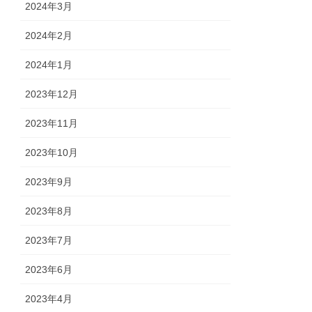
2024年3月
2024年2月
2024年1月
2023年12月
2023年11月
2023年10月
2023年9月
2023年8月
2023年7月
2023年6月
2023年4月