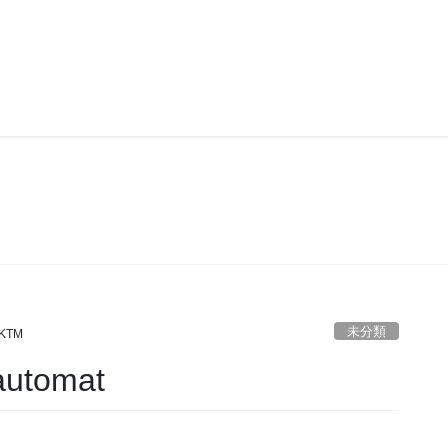
未分類
未分類
KTM
automat