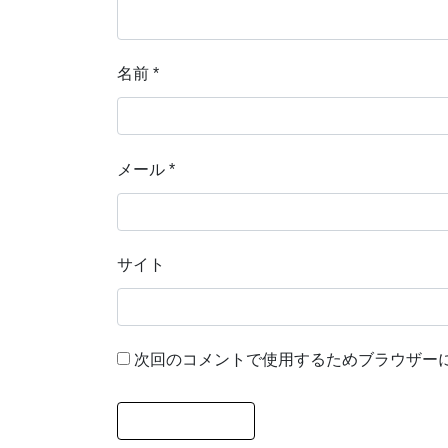
名前
*
メール
*
サイト
次回のコメントで使用するためブラウザー