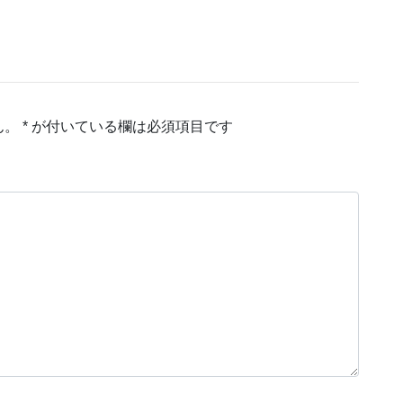
ん。
*
が付いている欄は必須項目です