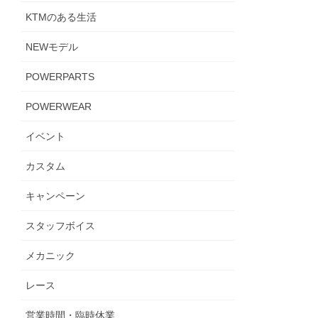
KTMのある生活
NEWモデル
POWERPARTS
POWERWEAR
イベント
カスタム
キャンペーン
スタッフボイス
メカニック
レース
営業時間・臨時休業