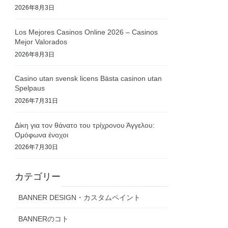
2026年8月3日
Los Mejores Casinos Online 2026 – Casinos
Mejor Valorados
2026年8月3日
Casino utan svensk licens Bästa casinon utan
Spelpaus
2026年7月31日
Δίκη για τον θάνατο του τρίχρονου Άγγελου:
Ομόφωνα ένοχοι
2026年7月30日
カテゴリー
BANNER DESIGN・カスタムペイント
BANNERのコト