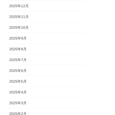
2025年12月
2025年11月
2025年10月
2025年9月
2025年8月
2025年7月
2025年6月
2025年5月
2025年4月
2025年3月
2025年2月