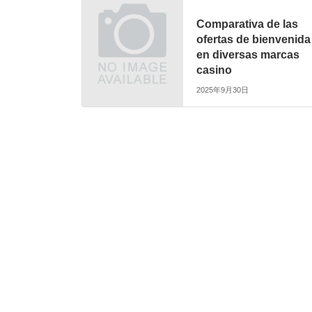
Comparativa de las
ofertas de bienvenida
en diversas marcas
casino
2025年9月30日