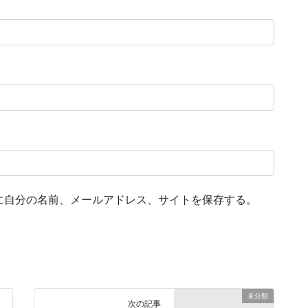
に自分の名前、メールアドレス、サイトを保存する。
未分類
次の記事