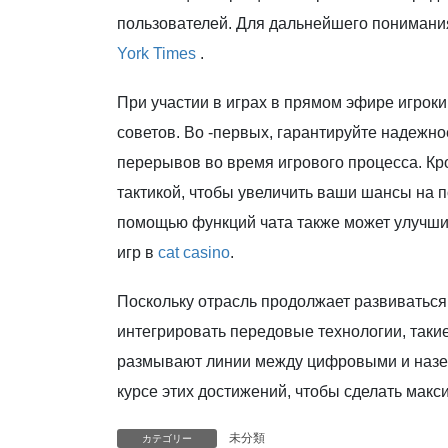
пользователей. Для дальнейшего понимани
York Times
.
При участии в играх в прямом эфире игрок
советов. Во -первых, гарантируйте надежно
перерывов во время игрового процесса. Кро
тактикой, чтобы увеличить ваши шансы на 
помощью функций чата также может улучшит
игр в
cat casino
.
Поскольку отрасль продолжает развиваться,
интегрировать передовые технологии, таки
размывают линии между цифровыми и назем
курсе этих достижений, чтобы сделать макс
未分類
カテゴリー