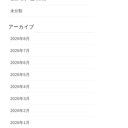
未分類
アーカイブ
2026年8月
2026年7月
2026年6月
2026年5月
2026年4月
2026年3月
2026年2月
2026年1月