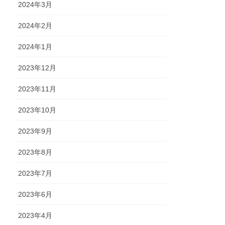
2024年3月
2024年2月
2024年1月
2023年12月
2023年11月
2023年10月
2023年9月
2023年8月
2023年7月
2023年6月
2023年4月