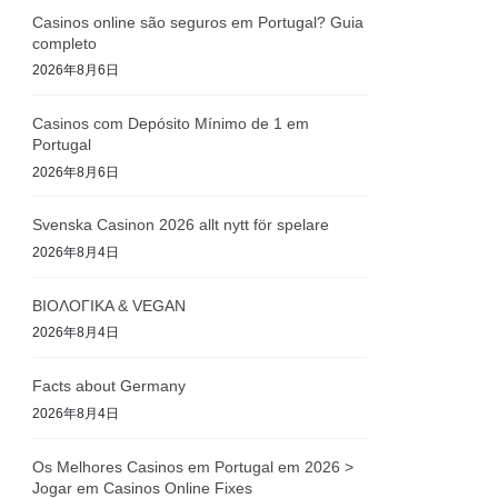
Casinos online são seguros em Portugal? Guia
completo
2026年8月6日
Casinos com Depósito Mínimo de 1 em
Portugal
2026年8月6日
Svenska Casinon 2026 allt nytt för spelare
2026年8月4日
ΒΙΟΛΟΓΙΚΑ & VEGAN
2026年8月4日
Facts about Germany
2026年8月4日
Os Melhores Casinos em Portugal em 2026 >
Jogar em Casinos Online Fixes