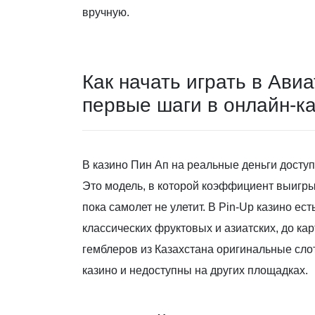
вручную.
Как начать играть в Авиа
первые шаги в онлайн-к
В казино Пин Ап на реальные деньги доступ
Это модель, в которой коэффициент выигрыш
пока самолет не улетит. В Pin-Up казино ес
классических фруктовых и азиатских, до к
гемблеров из Казахстана оригинальные сло
казино и недоступны на других площадках.