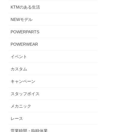
KTMのある生活
NEWモデル
POWERPARTS
POWERWEAR
イベント
カスタム
キャンペーン
スタッフボイス
メカニック
レース
営業時間・臨時休業