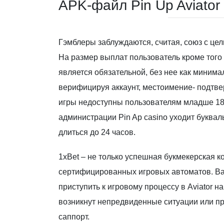
APK-файл Pin Up Aviator
Гэмблеры заблуждаются, считая, союз с цель
На размер выплат пользователь кроме того 
является обязательной, без нее как минима
верифицируя аккаунт, местоимение- подтвер
игры недоступны пользователям младше 18
администрации Pin Ap casino уходит букваль
длиться до 24 часов.
1xBet – не только успешная букмекерская к
сертифицированных игровых автоматов. Ва
приступить к игровому процессу в Aviator н
возникнут непредвиденные ситуации или п
саппорт.