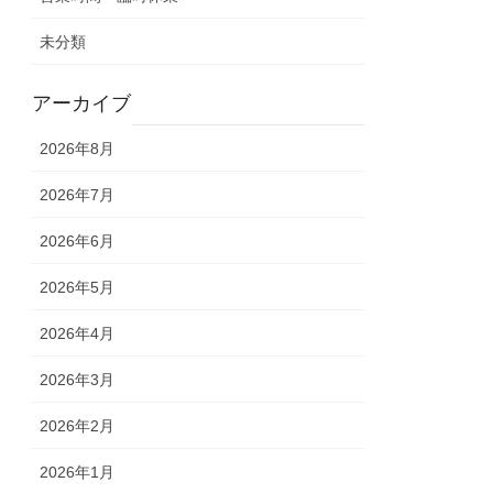
未分類
アーカイブ
2026年8月
2026年7月
2026年6月
2026年5月
2026年4月
2026年3月
2026年2月
2026年1月