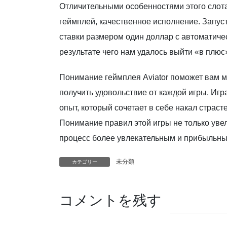
Отличительными особенностями этого слот
геймплей, качественное исполнение. Запус
ставки размером один доллар с автоматичес
результате чего нам удалось выйти «в плюс
Понимание геймплея Aviator поможет вам м
получить удовольствие от каждой игры. Игра
опыт, который сочетает в себе накал страс
Понимание правил этой игры не только увел
процесс более увлекательным и прибыльны
未分類
カテゴリー
コメントを残す