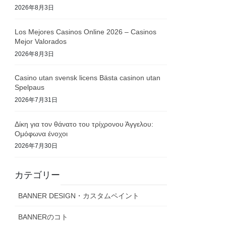
2026年8月3日
Los Mejores Casinos Online 2026 – Casinos
Mejor Valorados
2026年8月3日
Casino utan svensk licens Bästa casinon utan
Spelpaus
2026年7月31日
Δίκη για τον θάνατο του τρίχρονου Άγγελου:
Ομόφωνα ένοχοι
2026年7月30日
カテゴリー
BANNER DESIGN・カスタムペイント
BANNERのコト