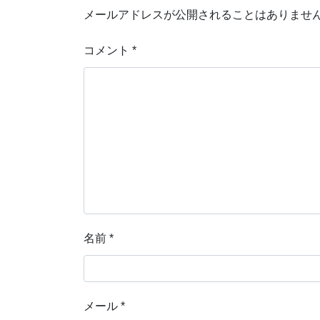
メールアドレスが公開されることはありませ
コメント
*
名前
*
メール
*