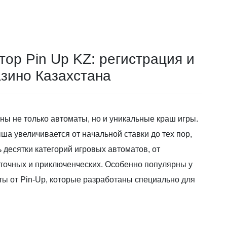
тор Pin Up KZ: регистрация и
азино Казахстана
ны не только автоматы, но и уникальные краш игры.
а увеличивается от начальной ставки до тех пор,
ть десятки категорий игровых автоматов, от
арточных и приключенческих. Особенно популярны у
ты от Pin-Up, которые разработаны специально для