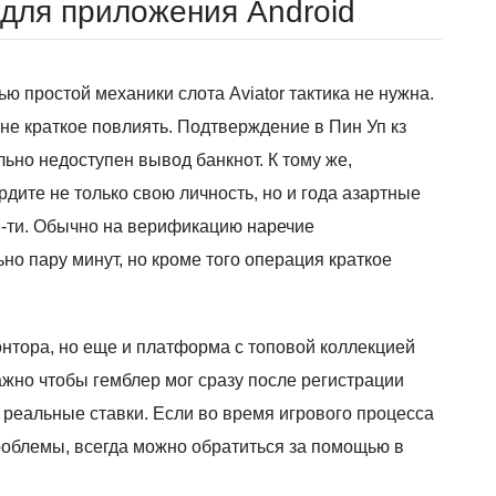
 для приложения Android
ю простой механики слота Aviator тактика не нужна.
не краткое повлиять. Подтверждение в Пин Уп кз
льно недоступен вывод банкнот. К тому же,
дите не только свою личность, но и года азартные
-ти. Обычно на верификацию наречие
но пару минут, но кроме того операция краткое
онтора, но еще и платформа с топовой коллекцией
жно чтобы гемблер мог сразу после регистрации
а реальные ставки. Если во время игрового процесса
роблемы, всегда можно обратиться за помощью в