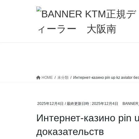
コ
ナ
ン
ビ
テ
ゲ
ン
ー
ツ
シ
へ
ョ
ス
ン
キ
に
ッ
移
プ
動
HOME
未分類
Интернет-казино pin up kz aviator бе
2025年12月4日
/ 最終更新日時 :
2025年12月4日
BANNER
Интернет-казино pin u
доказательств