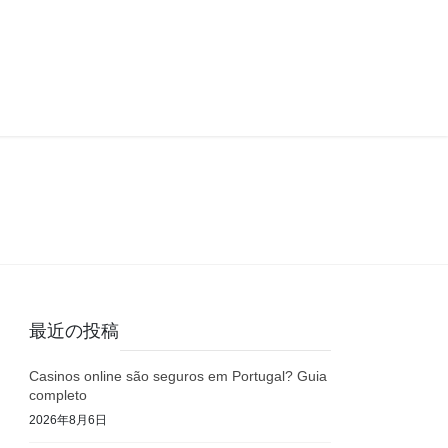
最近の投稿
Casinos online são seguros em Portugal? Guia
completo
2026年8月6日