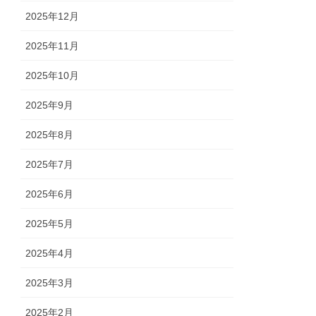
2025年12月
2025年11月
2025年10月
2025年9月
2025年8月
2025年7月
2025年6月
2025年5月
2025年4月
2025年3月
2025年2月