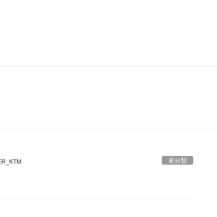
未分類
未分類
ER_KTM