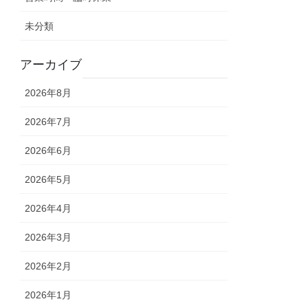
未分類
アーカイブ
2026年8月
2026年7月
2026年6月
2026年5月
2026年4月
2026年3月
2026年2月
2026年1月