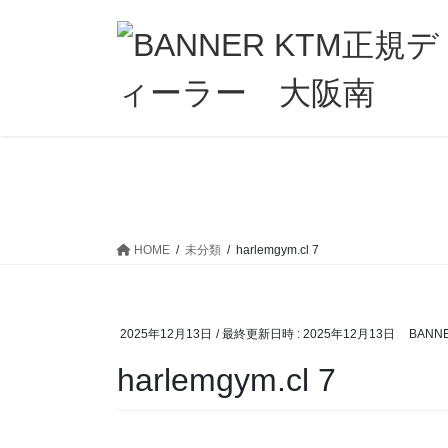
コ
ナ
ン
ビ
テ
ゲ
ン
ー
ツ
シ
へ
ョ
ス
ン
キ
に
ッ
移
プ
動
HOME
未分類
harlemgym.cl 7
2025年12月13日
/ 最終更新日時 :
2025年12月13日
BANN
harlemgym.cl 7