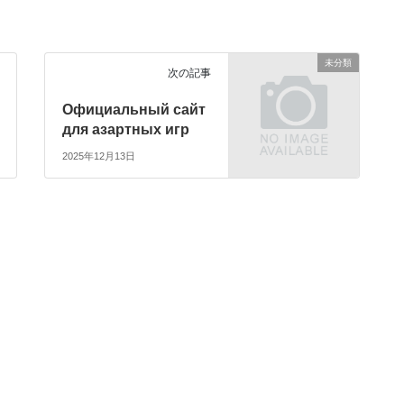
未分類
次の記事
Официальный сайт
для азартных игр
2025年12月13日