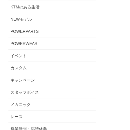
KTMのある生活
NEWモデル
POWERPARTS
POWERWEAR
イベント
カスタム
キャンペーン
スタッフボイス
メカニック
レース
営業時間・臨時休業