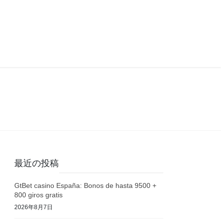
最近の投稿
GtBet casino España: Bonos de hasta 9500 +
800 giros gratis
2026年8月7日