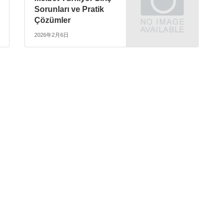
Sorunları ve Pratik
Çözümler
2026年2月6日