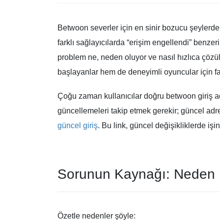
Betwoon severler için en sinir bozucu şeylerde
farklı sağlayıcılarda “erişim engellendi” benzer
problem ne, neden oluyor ve nasıl hızlıca çözü
başlayanlar hem de deneyimli oyuncular için fay
Çoğu zaman kullanıcılar doğru betwoon giriş a
güncellemeleri takip etmek gerekir; güncel adre
güncel giriş
. Bu link, güncel değişikliklerde işin
Sorunun Kaynağı: Neden E
Özetle nedenler şöyle: