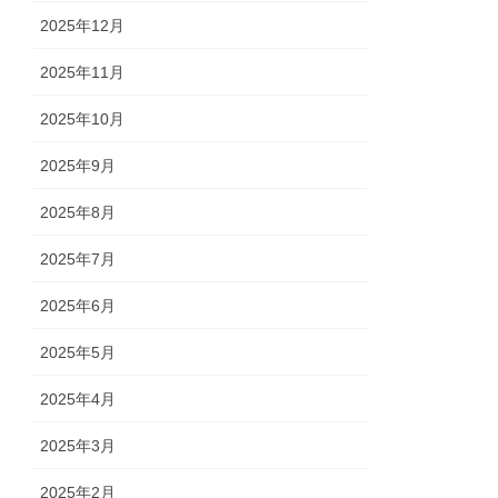
2025年12月
2025年11月
2025年10月
2025年9月
2025年8月
2025年7月
2025年6月
2025年5月
2025年4月
2025年3月
2025年2月