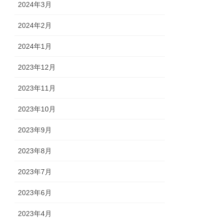
2024年3月
2024年2月
2024年1月
2023年12月
2023年11月
2023年10月
2023年9月
2023年8月
2023年7月
2023年6月
2023年4月