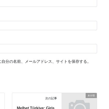
に自分の名前、メールアドレス、サイトを保存する。
未分類
次の記事
Melbet Türkiye: Giriş