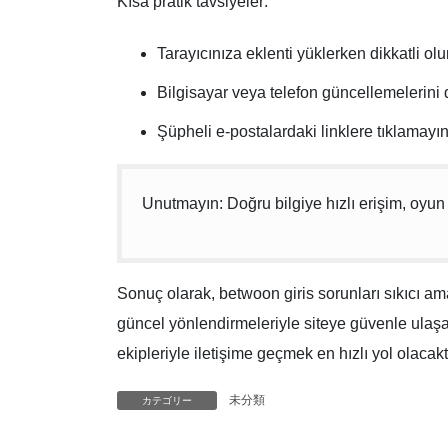
Kısa pratik tavsiyeler:
Tarayıcınıza eklenti yüklerken dikkatli olu
Bilgisayar veya telefon güncellemelerini 
Şüpheli e-postalardaki linklere tıklamayın
Unutmayın: Doğru bilgiye hızlı erişim, oyun
Sonuç olarak, betwoon giris sorunları sıkıcı 
güncel yönlendirmeleriyle siteye güvenle ulaşa
ekipleriyle iletişime geçmek en hızlı yol olacaktı
未分類
カテゴリー