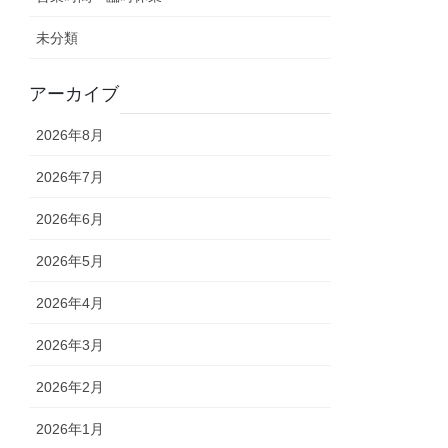
未分類
アーカイブ
2026年8月
2026年7月
2026年6月
2026年5月
2026年4月
2026年3月
2026年2月
2026年1月