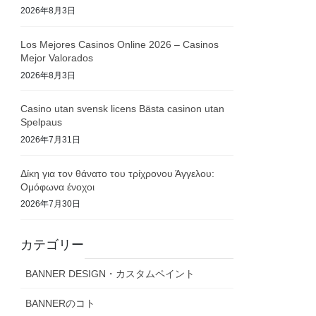
2026年8月3日
Los Mejores Casinos Online 2026 – Casinos
Mejor Valorados
2026年8月3日
Casino utan svensk licens Bästa casinon utan
Spelpaus
2026年7月31日
Δίκη για τον θάνατο του τρίχρονου Άγγελου:
Ομόφωνα ένοχοι
2026年7月30日
カテゴリー
BANNER DESIGN・カスタムペイント
BANNERのコト