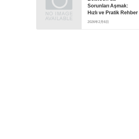
Sorunları Aşmak:
Hızlı ve Pratik Rehber
2026年2月6日