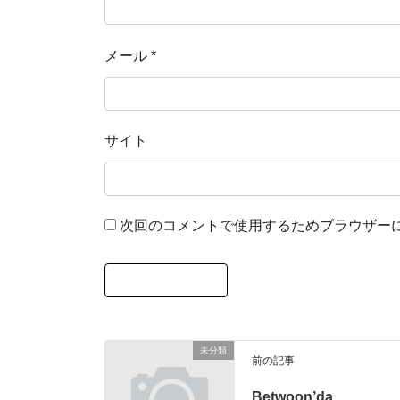
メール
*
サイト
次回のコメントで使用するためブラウザー
未分類
前の記事
Betwoon’da