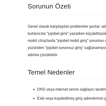
Sorunun Özeti
Genel olarak karşılaşılan problemler şunlar: adre
kullanıcılar “jojobet giris” yazarken küçük/büyü
mobil cihazlarda “jojobet mobil giriş” sorunları
yüzünden “jojobet sorunsuz giriş” sağlanamıyor
adımla çözülebilir.
Temel Nedenler
DNS veya internet servis sağlayıcı taraf
Eski veya kaydedilmiş giriş adreslerinin gü