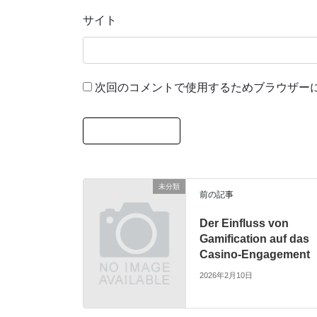
サイト
次回のコメントで使用するためブラウザー
未分類
前の記事
Der Einfluss von
Gamification auf das
Casino-Engagement
2026年2月10日