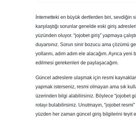
İnternetteki en büyük dertlerden biri, sevdiğin 
karşılaştığı sorunlar genelde eski giriş adresler
yüzünden oluyor. “jojobet giriş” yapmaya çalışt
duyarsınız. Sorun sinir bozucu ama çözümü ge
yollarını, adım adım ele alacağım. Ayrıca yeni ba
edilmesi gerekenleri de paylaşacağım.
Güncel adreslere ulaşmak için resmi kaynakları 
yapmak isterseniz, resmi olmayan ama sık kull
üzerinden bilgi alabilirsiniz. Böylece “jojobet 
rotayı bulabilirsiniz. Unutmayın, “jojobet resmi
yüzden her zaman güncel giriş bilgilerini teyit e