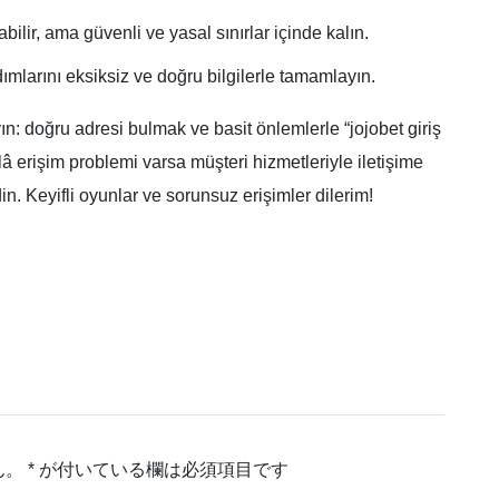
lir, ama güvenli ve yasal sınırlar içinde kalın.
dımlarını eksiksiz ve doğru bilgilerle tamamlayın.
ın: doğru adresi bulmak ve basit önlemlerle “jojobet giriş
â erişim problemi varsa müşteri hizmetleriyle iletişime
in. Keyifli oyunlar ve sorunsuz erişimler dilerim!
ん。
*
が付いている欄は必須項目です