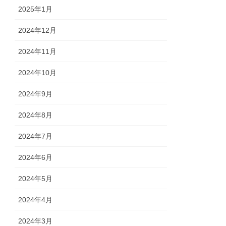
2025年1月
2024年12月
2024年11月
2024年10月
2024年9月
2024年8月
2024年7月
2024年6月
2024年5月
2024年4月
2024年3月