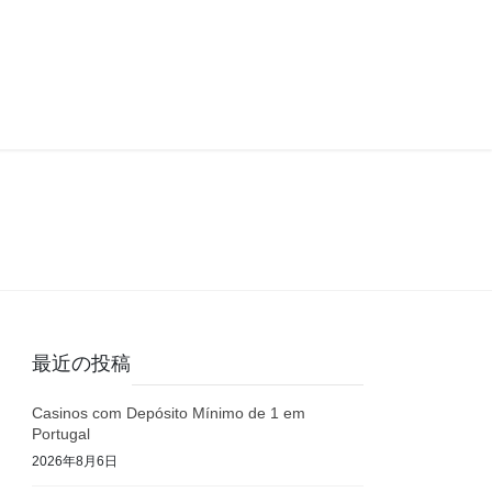
最近の投稿
Casinos com Depósito Mínimo de 1 em
Portugal
2026年8月6日