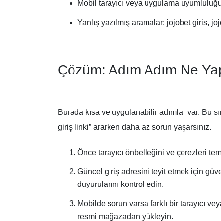
Mobil tarayıcı veya uygulama uyumluluğu 
Yanlış yazılmış aramalar: jojobet giris, jojo
Çözüm: Adım Adım Ne Ya
Burada kısa ve uygulanabilir adımlar var. Bu sır
giriş linki” ararken daha az sorun yaşarsınız.
Önce tarayıcı önbelleğini ve çerezleri tem
Güncel giriş adresini teyit etmek için gü
duyurularını kontrol edin.
Mobilde sorun varsa farklı bir tarayıcı ve
resmi mağazadan yükleyin.