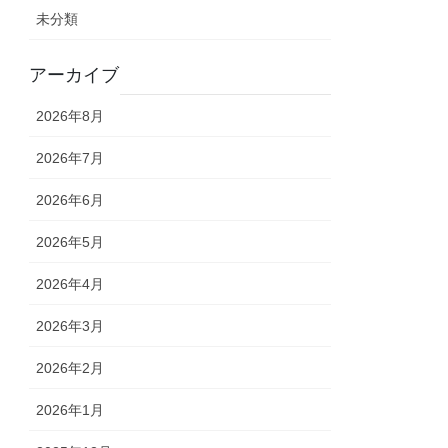
未分類
アーカイブ
2026年8月
2026年7月
2026年6月
2026年5月
2026年4月
2026年3月
2026年2月
2026年1月