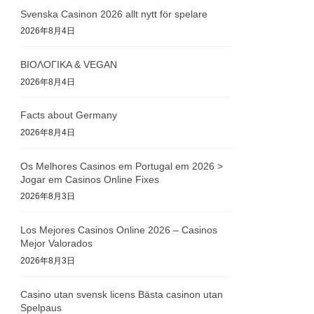
Svenska Casinon 2026 allt nytt för spelare
2026年8月4日
ΒΙΟΛΟΓΙΚΑ & VEGAN
2026年8月4日
Facts about Germany
2026年8月4日
Os Melhores Casinos em Portugal em 2026 >
Jogar em Casinos Online Fixes
2026年8月3日
Los Mejores Casinos Online 2026 – Casinos
Mejor Valorados
2026年8月3日
Casino utan svensk licens Bästa casinon utan
Spelpaus