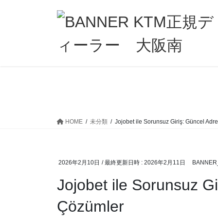
コ
ナ
ン
ビ
テ
ゲ
ン
ー
ツ
シ
へ
ョ
ス
ン
キ
に
ッ
移
プ
動
HOME
未分類
Jojobet ile Sorunsuz Giriş: Güncel Adr
2026年2月10日
/ 最終更新日時 :
2026年2月11日
BANNER
Jojobet ile Sorunsuz Gi
Çözümler