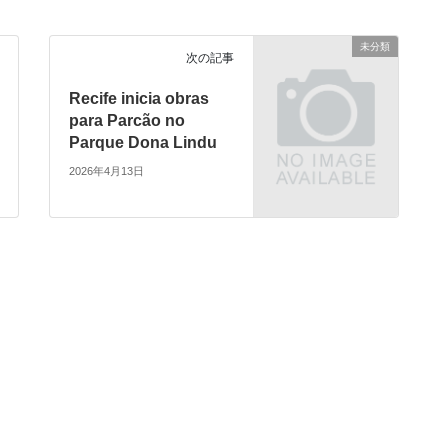
未分類
次の記事
Recife inicia obras
para Parcão no
Parque Dona Lindu
2026年4月13日