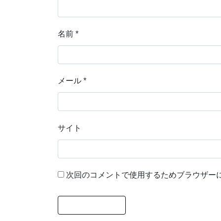
名前
*
メール
*
サイト
次回のコメントで使用するためブラウザー