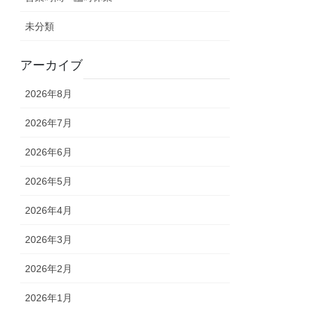
未分類
アーカイブ
2026年8月
2026年7月
2026年6月
2026年5月
2026年4月
2026年3月
2026年2月
2026年1月