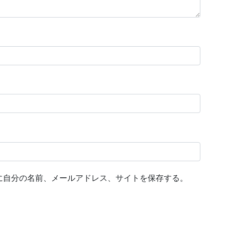
に自分の名前、メールアドレス、サイトを保存する。