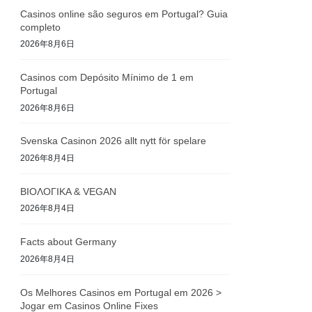
Casinos online são seguros em Portugal? Guia
completo
2026年8月6日
Casinos com Depósito Mínimo de 1 em
Portugal
2026年8月6日
Svenska Casinon 2026 allt nytt för spelare
2026年8月4日
ΒΙΟΛΟΓΙΚΑ & VEGAN
2026年8月4日
Facts about Germany
2026年8月4日
Os Melhores Casinos em Portugal em 2026 >
Jogar em Casinos Online Fixes