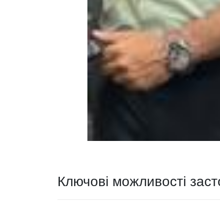
Ключові можливості заст