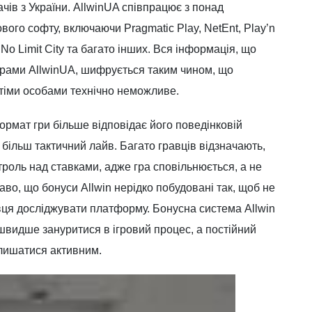
ів з України. AllwinUA співпрацює з понад
ого софту, включаючи Pragmatic Play, NetEnt, Play’n
No Limit City та багато інших. Вся інформація, що
рами AllwinUA, шифрується таким чином, що
тіми особами технічно неможливе.
формат гри більше відповідає його поведінковій
більш тактичний лайв. Багато гравців відзначають,
оль над ставками, адже гра сповільнюється, а не
каво, що бонуси Allwin нерідко побудовані так, щоб не
авця досліджувати платформу. Бонусна система Allwin
швидше зануритися в ігровий процес, а постійний
лишатися активним.