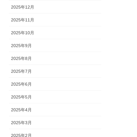
2025年12月
2025年11月
2025年10月
2025年9月
2025年8月
2025年7月
2025年6月
2025年5月
2025年4月
2025年3月
2025年2月