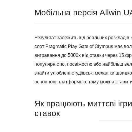
Мобільна версія Allwin U
Результат залежить від реальних розкладів к
слот Pragmatic Play Gate of Olympus має во
вигравання до 5000х від ставки через 15 фр
популярністю, посвіжостю або найбільш ве
знайти улюблені студіївські механіки швидко
основною платформою, тому можна ставити с
Як працюють миттєві ігр
ставок