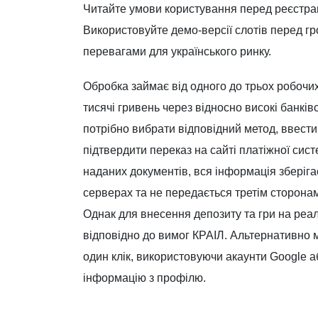
Читайте умови користування перед реєстраці
Використовуйте демо-версії слотів перед гр
перевагами для українського ринку.
Обробка займає від одного до трьох робочих 
тисячі гривень через відносно високі банків
потрібно вибрати відповідний метод, ввести
підтвердити переказ на сайті платіжної сис
наданих документів, вся інформація зберіг
серверах та не передається третім сторонам
Однак для внесення депозиту та гри на реа
відповідно до вимог КРАІЛ. Альтернативно 
один клік, використовуючи акаунти Google 
інформацію з профілю.