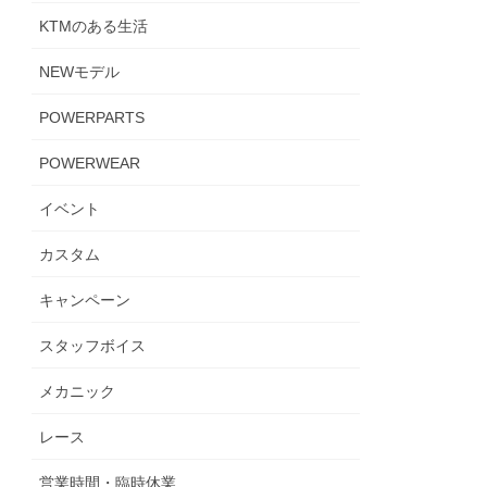
KTMのある生活
NEWモデル
POWERPARTS
POWERWEAR
イベント
カスタム
キャンペーン
スタッフボイス
メカニック
レース
営業時間・臨時休業