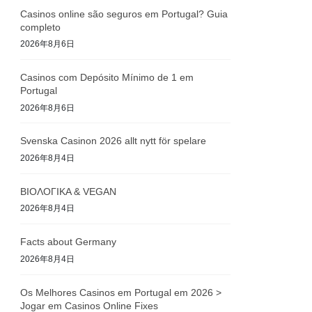
Casinos online são seguros em Portugal? Guia
completo
2026年8月6日
Casinos com Depósito Mínimo de 1 em
Portugal
2026年8月6日
Svenska Casinon 2026 allt nytt för spelare
2026年8月4日
ΒΙΟΛΟΓΙΚΑ & VEGAN
2026年8月4日
Facts about Germany
2026年8月4日
Os Melhores Casinos em Portugal em 2026 >
Jogar em Casinos Online Fixes