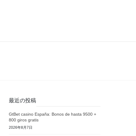
最近の投稿
GtBet casino España: Bonos de hasta 9500 +
800 giros gratis
2026年8月7日