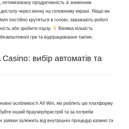
и, оптимізовану продуктивність зі зниженим
доступу через іконку на головному екрані. Якщо ви
llwin постійно крутяться в голові, заважають роботі
ість або зробити паузу.
Велика кількість
безкоштовної гри та відпрацювання тактик.
 Casino: вибір автоматів та
овні особливості All Win, які роблять цю платформу
буйте інший браузер/пристрій та за потреби
и заявки залежить від внутрішніх процедур казино та