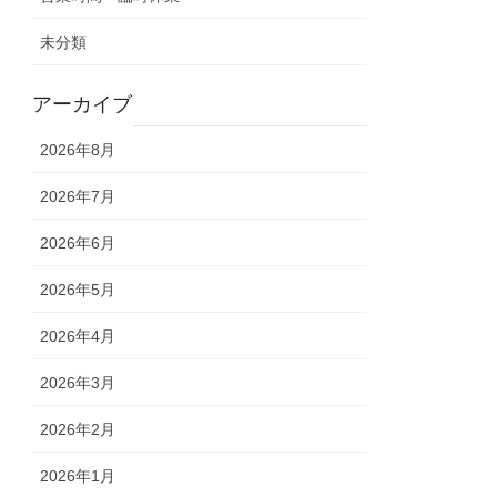
未分類
アーカイブ
2026年8月
2026年7月
2026年6月
2026年5月
2026年4月
2026年3月
2026年2月
2026年1月