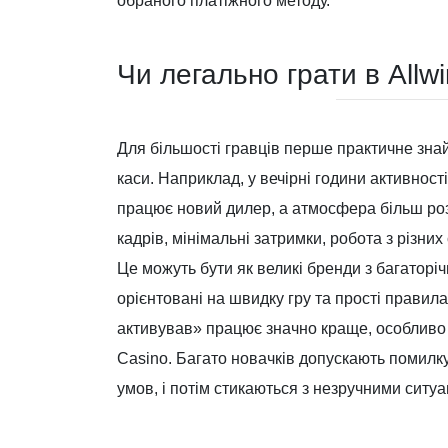
обраного платіжного методу.
Чи легально грати в Allw
Для більшості гравців перше практичне знайо
каси. Наприклад, у вечірні години активності
працює новий дилер, а атмосфера більш ро
кадрів, мінімальні затримки, робота з різних
Це можуть бути як великі бренди з багаторічн
орієнтовані на швидку гру та прості правила
активував» працює значно краще, особливо 
Casino. Багато новачків допускають помилку
умов, і потім стикаються з незручними ситуа