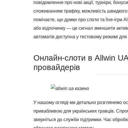
повідомлення про нові акції, турніри, бонус
споживанням трафіку, можливість швидкого 
помічаєте, що думки про слоти та live-ігри A
або відпочинку — це сигнал зменшити активн
автоматів доступна у тестовому режимі для 
Онлайн-слоти в Allwin UA
провайдерів
У нашому огляді ми детально розглянемо осн
привабливою для українських гравців. Спро
зверніться до служби підтримки. Час обробк