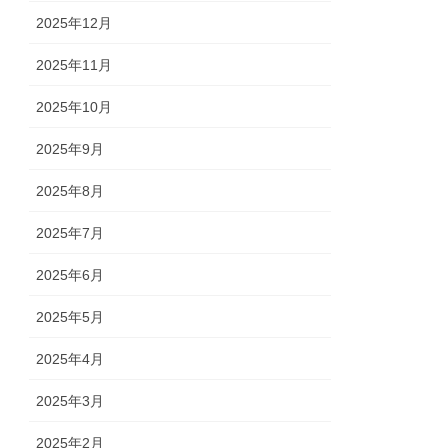
2025年12月
2025年11月
2025年10月
2025年9月
2025年8月
2025年7月
2025年6月
2025年5月
2025年4月
2025年3月
2025年2月