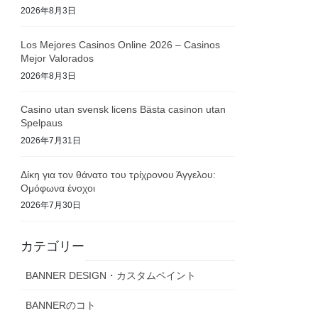
2026年8月3日
Los Mejores Casinos Online 2026 – Casinos
Mejor Valorados
2026年8月3日
Casino utan svensk licens Bästa casinon utan
Spelpaus
2026年7月31日
Δίκη για τον θάνατο του τρίχρονου Άγγελου:
Ομόφωνα ένοχοι
2026年7月30日
カテゴリー
BANNER DESIGN・カスタムペイント
BANNERのコト