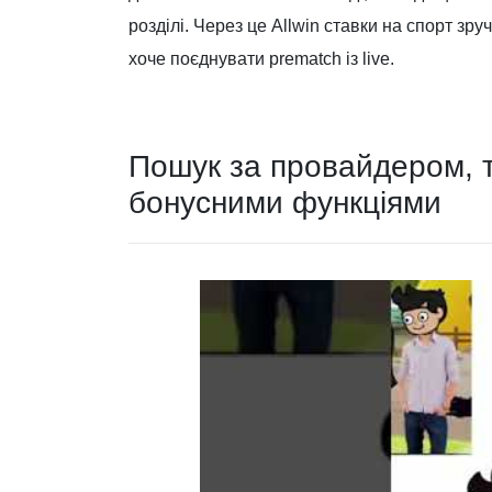
розділі. Через
це Allwin ставки на спорт зруч
хоче поєднувати prematch із live.
Пошук за провайдером, 
бонусними функціями