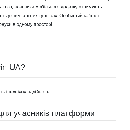
м того, власники мобільного додатку отримують
сть у спеціальних турнірах. Особистий кабінет
бонуси в одному просторі.
win UA?
ь і технічну надійність.
ї для учасників платформи