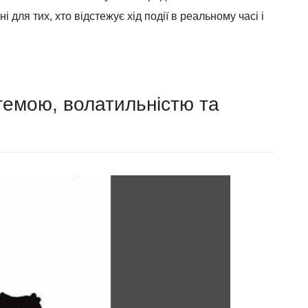
ні для тих, хто відстежує хід події в реальному часі і
темою, волатильністю та