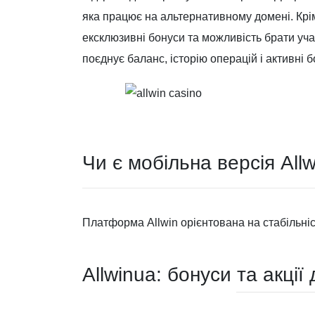
яка працює на альтернативному домені. Крі
ексклюзивні бонуси та можливість брати уча
поєднує баланс, історію операцій і активні 
Чи є мобільна версія All
Платформа Allwin орієнтована на стабільніст
Allwinua: бонуси та акці