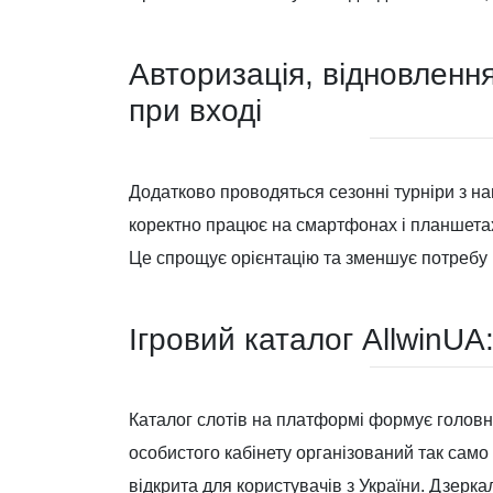
Авторизація, відновленн
при вході
Додатково проводяться сезонні турніри з
коректно працює на смартфонах і планшетах 
Це спрощує орієнтацію та зменшує потребу п
Ігровий каталог AllwinUA
Каталог слотів на платформі формує головни
особистого кабінету організований так само
відкрита для користувачів з України. Дзерка