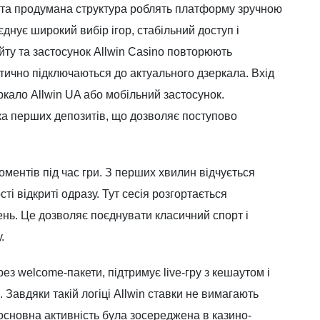
A та продумана структура роблять платформу зручною
єднує широкий вибір ігор, стабільний доступ і
айту та застосунок Allwin Casino повторюють
ично підключаються до актуального дзеркала. Вхід
кало Allwin UA або мобільний застосунок.
ка перших депозитів, що дозволяє поступово
моментів під час гри. З перших хвилин відчується
ті відкриті одразу. Тут сесія розгортається
шень. Це дозволяє поєднувати класичний спорт і
.
з welcome-пакети, підтримує live-гру з кешаутом і
 Завдяки такій логіці Allwin ставки не вимагають
 основна активність була зосереджена в казино-