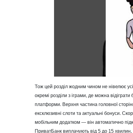
Тож цей розділ жодним чином не нівелює усі 
окремі розділи з іграми, де можна відіграти
платформи. Верхня частина головної сторінк
ексклюзивні слоти та актуальні бонуси. Ск
мобільним додатком — він автоматично підк
ПриватБанк виплачують від 5 до 15 хвилин, 