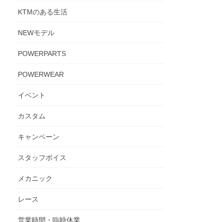
KTMのある生活
NEWモデル
POWERPARTS
POWERWEAR
イベント
カスタム
キャンペーン
スタッフボイス
メカニック
レース
営業時間・臨時休業