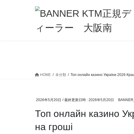
コ
ナ
ン
ビ
テ
ゲ
ン
ー
ツ
シ
へ
ョ
ス
ン
キ
に
ッ
移
プ
動
HOME
未分類
Топ онлайн казино України 2026 Кращ
2026年5月20日
/ 最終更新日時 :
2026年5月20日
BANNER
Топ онлайн казино Ук
на гроші