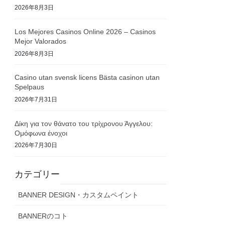
2026年8月3日
Los Mejores Casinos Online 2026 – Casinos
Mejor Valorados
2026年8月3日
Casino utan svensk licens Bästa casinon utan
Spelpaus
2026年7月31日
Δίκη για τον θάνατο του τρίχρονου Άγγελου:
Ομόφωνα ένοχοι
2026年7月30日
カテゴリー
BANNER DESIGN・カスタムペイント
BANNERのコト