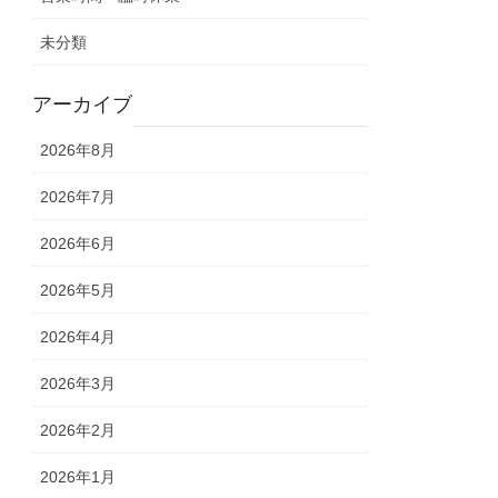
未分類
アーカイブ
2026年8月
2026年7月
2026年6月
2026年5月
2026年4月
2026年3月
2026年2月
2026年1月