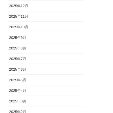
2025年12月
2025年11月
2025年10月
2025年9月
2025年8月
2025年7月
2025年6月
2025年5月
2025年4月
2025年3月
2025年2月