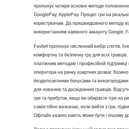
пропонує чотири основні методи поповнення о
GooglePay, ApplePay. Процес гри на реальн
користувачам. До пришвидшеного методу від
використанням наявного аккаунту Google, F
Favbet пропонує численний вибір слотів, liv
комфортну та безпечну гру для всіх гравців
платіжним методам і професійній підтримці 
оператора на ринку азартних розваг. Казино
бездепозитними бонусами та винагородами 
для новачків та досвідчених гравців. Відсут
гри та прибуток, якщо ви обираєте ігри на р
самостійно визначає, коли вийти з гри, підв
Офлайн казино навіть може бути і пішому дост