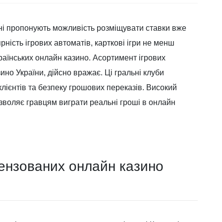
аїні пропонують можливість розміщувати ставки вже
рність ігрових автоматів, карткові ігри не менш
раїнських онлайн казино. Асортимент ігрових
зино України, дійсно вражає. Ці гральні клуби
клієнтів та безпеку грошових переказів. Високий
озволяє гравцям виграти реальні гроші в онлайн
ензованих онлайн казино