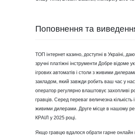
Поповнення та виведення
ТОП інтернет казино, доступні в Україні, да
зручні платіжні інструменти Добре відоме у
ігрових автоматів і столи з живими дилерам
закладом, який завжди робить ваш час у нас
оператор регулярно влаштовує захопливі роз
гравців. Серед переваг величезна кількість і
живими дилерами. Друге місце в нашому рей
КРАІЛ у 2025 році.
Якщо гравцю вдалося обрати гарне онлайн к