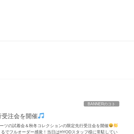
スタッフボイス
BANNERのコト
行受注会を開催
ースーツの試着会＆秋冬コレクションの限定先行受注会を開催
まるでフルオーダー感覚！当日はHYODスタッフ様に常駐してい