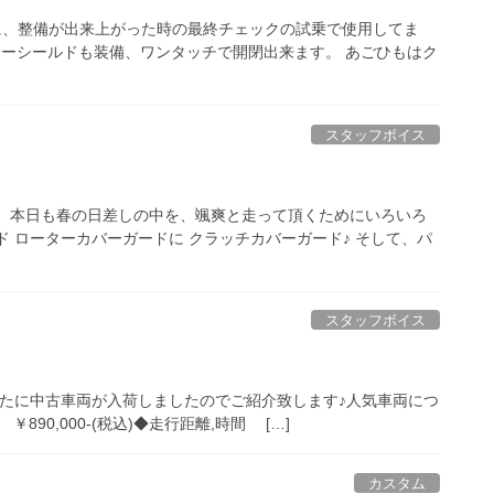
に、整備が出来上がった時の最終チェックの試乗で使用してま
ナーシールドも装備、ワンタッチで開閉出来ます。 あごひもはク
スタッフボイス
。 本日も春の日差しの中を、颯爽と走って頂くためにいろいろ
 ローターカバーガードに クラッチカバーガード♪ そして、パ
スタッフボイス
新たに中古車両が入荷しましたのでご紹介致します♪人気車両につ
格 ￥890,000-(税込)◆走行距離,時間 […]
カスタム