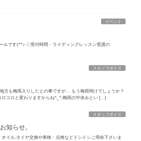
イベント
ルです(^^♪ ◇受付時間・ライディングレッスン受講の
スタッフボイス
畿地方も梅雨入りしたとの事ですが… もう梅雨明けでしょうか？
ロコロと変わりますからね^_^;梅雨の中休みとい […]
スタッフボイス
のお知らせ。
、オイル,タイヤ交換や車検・点検などドシドシご用命下さいま