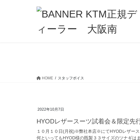
コ
ナ
ン
ビ
テ
ゲ
ン
ー
ツ
シ
へ
ョ
ス
ン
キ
に
ッ
移
プ
動
HOME
スタッフボイス
2022年10月7日
HYODレザースーツ試着会＆限定先
１０月１０日(月祝)※弊社本店※にてHYODレザ
何といってもHYOD様の既製３３サイズのツナギは