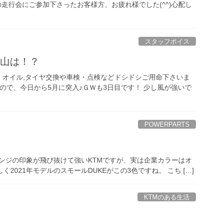
の走行会にご参加下さったお客様方、お疲れ様でした(^^)心配し
スタッフボイス
岡山は！？
、オイル,タイヤ交換や車検・点検などドシドシご用命下さいま
ので、今日から5月に突入♪ＧＷも3日目です！ 少し風が強いで
POWERPARTS
レンジの印象が飛び抜けて強いKTMですが、実は企業カラーはオ
2021年モデルのスモールDUKEがこの3色ですね。 こち […]
KTMのある生活