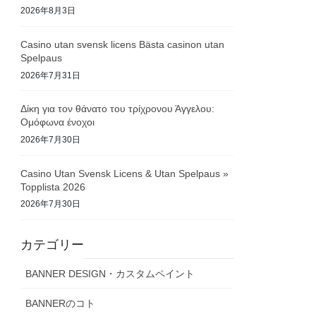
2026年8月3日
Casino utan svensk licens Bästa casinon utan
Spelpaus
2026年7月31日
Δίκη για τον θάνατο του τρίχρονου Άγγελου:
Ομόφωνα ένοχοι
2026年7月30日
Casino Utan Svensk Licens & Utan Spelpaus »
Topplista 2026
2026年7月30日
カテゴリー
BANNER DESIGN・カスタムペイント
BANNERのコト