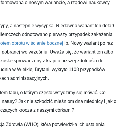
informowana o nowym wariancie, a rządowi naukowcy
rypy, a następnie wysypka. Niedawno wariant ten dotarł
w Niemczech odnotowano pierwszy przypadek zakażenia
otem obrotu w ścianie bocznej
Ib. Nowy wariant po raz
 pobranej we wrześniu. Uważa się, że wariant ten albo
o został sprowadzony z kraju o niższej zdolności do
udnia w Wielkiej Brytanii wykryto 1108 przypadków
kach administracyjnych.
matem tabu, o którym często wstydzimy się mówić. Co
 natury? Jak nie szkodzić mięśniom dna miednicy i jak o
czących krocza z naszymi córkami?
ja Zdrowia (WHO), która potwierdziła ich ustalenia