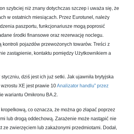
on szybciej niż znany dotychczas szczep i uważa się, że
ach w ostatnich miesiącach. Przez Eurotunel, należy
awdzenia paszportu, funkcjonariusze mogą poprosić
adane środki finansowe oraz rezerwację noclegu.
ą kontroli pojazdów przewożonych towarów. Treści z
nie zastąpienie, kontaktu pomiędzy Użytkownikiem a
yczniu, dziś jest ich już setki. Jak ujawniła brytyjska
wzrostu XE jest prawie 10
Analizator handlu” przez
ie wariantu Omikronu BA.2.
ą kropelkową, co oznacza, że można go złapać poprzez
ymi lub drogą oddechową. Zarażenie może nastąpić nie
akt ze zwierzęciem lub zakażonymi przedmiotami. Dodał,