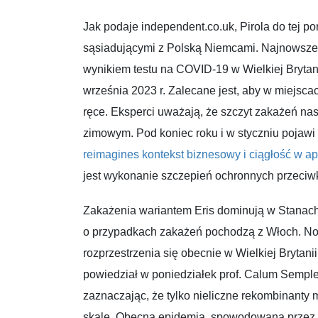
Jak podaje independent.co.uk, Pirola do tej po
sąsiadującymi z Polską Niemcami. Najnowsze
wynikiem testu na COVID-19 w Wielkiej Brytan
września 2023 r. Zalecane jest, aby w miejsca
ręce. Eksperci uważają, że szczyt zakażeń nast
zimowym. Pod koniec roku i w styczniu pojawi
reimagines kontekst biznesowy i ciągłość w ap
jest wykonanie szczepień ochronnych przeci
Zakażenia wariantem Eris dominują w Stanach Z
o przypadkach zakażeń pochodzą z Włoch. No
rozprzestrzenia się obecnie w Wielkiej Brytan
powiedział w poniedziałek prof. Calum Semple
zaznaczając, że tylko nieliczne rekombinanty 
skalę. Obecna epidemia, spowodowana przez w