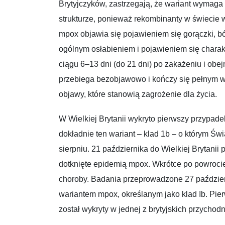
Brytyjczyków, zastrzegają, że wariant wymaga o
strukturze, ponieważ rekombinanty w świecie 
mpox objawia się pojawieniem się gorączki, b
ogólnym osłabieniem i pojawieniem się charak
ciągu 6–13 dni (do 21 dni) po zakażeniu i ob
przebiega bezobjawowo i kończy się pełnym w
objawy, które stanowią zagrożenie dla życia.
W Wielkiej Brytanii wykryto pierwszy przypad
dokładnie ten wariant – klad 1b – o którym Ś
sierpniu. 21 października do Wielkiej Brytanii
dotknięte epidemią mpox. Wkrótce po powroci
choroby. Badania przeprowadzone 27 październ
wariantem mpox, określanym jako klad Ib. Pi
został wykryty w jednej z brytyjskich przychodn