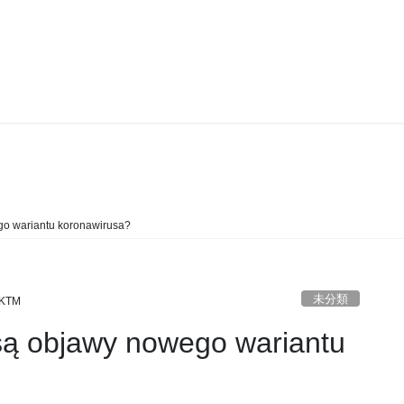
未分類
ego wariantu koronawirusa?
未分類
KTM
e są objawy nowego wariantu