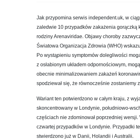
Jak przypomina serwis independent.uk, w ciągu
zaledwie 10 przypadków zakażenia gorączką 
rodziny Arenaviridae. Objawy choroby zazwycz
Światowa Organizacja Zdrowia (WHO) wskazuje
Po wystąpieniu symptomów dolegliwości mogą 
z osłabionym układem odpornościowym, mogą s
obecnie minimalizowaniem zakażeń koronawir
spodziewał się, że równocześnie zostaniemy z
Wariant ten potwierdzono w całym kraju, z wyjąt
skoncentrowany w Londynie, południowo-wschod
częściach nie zdominował poprzedniej wersji. 
czwartej przypadków w Londynie. Przypadki teg
stwierdzono już w Danii, Holandii i Australii.