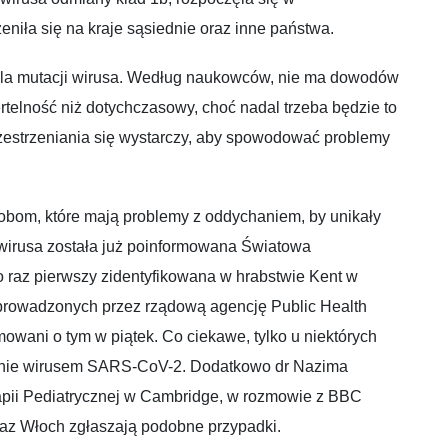
niła się na kraje sąsiednie oraz inne państwa.
 dla mutacji wirusa. Według naukowców, nie ma dowodów
telność niż dotychczasowy, choć nadal trzeba będzie to
estrzeniania się wystarczy, aby spowodować problemy
bom, które mają problemy z oddychaniem, by unikały
 wirusa została już poinformowana Światowa
 raz pierwszy zidentyfikowana w hrabstwie Kent w
prowadzonych przez rządową agencję Public Health
mowani o tym w piątek. Co ciekawe, tylko u niektórych
żenie wirusem SARS-CoV-2. Dodatkowo dr Nazima
rapii Pediatrycznej w Cambridge, w rozmowie z BBC
oraz Włoch zgłaszają podobne przypadki.