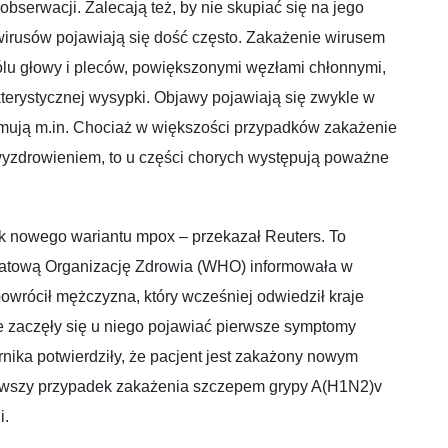
bserwacji. Zalecają też, by nie skupiać się na jego
wirusów pojawiają się dość często. Zakażenie wirusem
ólu głowy i pleców, powiększonymi węzłami chłonnymi,
terystycznej wysypki. Objawy pojawiają się zwykle w
ejmują m.in. Chociaż w większości przypadków zakażenie
yzdrowieniem, to u części chorych występują poważne
ek nowego wariantu mpox – przekazał Reuters. To
wiatową Organizację Zdrowia (WHO) informowała w
 powrócił mężczyzna, który wcześniej odwiedził kraje
e zaczęły się u niego pojawiać pierwsze symptomy
ika potwierdziły, że pacjent jest zakażony nowym
erwszy przypadek zakażenia szczepem grypy A(H1N2)v
i.