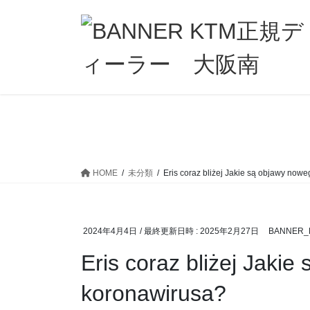
コ
ナ
ン
ビ
テ
ゲ
ン
ー
ツ
シ
へ
ョ
ス
ン
キ
に
ッ
移
プ
動
HOME
未分類
Eris coraz bliżej Jakie są objawy now
2024年4月4日
/ 最終更新日時 :
2025年2月27日
BANNER_
Eris coraz bliżej Jaki
koronawirusa?