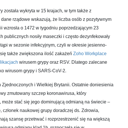
ry została wykryta w 15 krajach, w tym także z
 dane rządowe wskazują, że liczba osób z pozytywnym
ii wzrosła o 1472 w tygodniu poprzedzającym 23
ch publicznych nosiły maseczki i często dezynfekowały
ąpi w sezonie infekcyjnym, czyli w okresie jesienno-
 się także zwiększona ilość zakażeń
Zoho Workplace
likacjach
wirusem grypy oraz RSV. Dlatego zalecane
wko wirusom grypy i SARS-CoV-2.
jednoczonych i Wielkiej Brytanii. Ostatnie doniesienia
wy zmutowany szczep koronawirusa, który
ii, może stać się jego dominującą odmianą na świecie –
, członek naukowej grupy doradczej ds. Zdrowia,
mają szansę przetrwać i rozprzestrzenić się na większą
irusa odmiany klad 1b, rozpoczęła się w