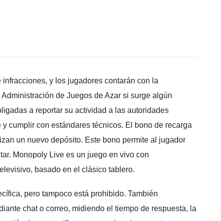
infracciones, y los jugadores contarán con la
a Administración de Juegos de Azar si surge algún
ligadas a reportar su actividad a las autoridades
e y cumplir con estándares técnicos. El bono de recarga
lizan un nuevo depósito. Este bono permite al jugador
itar. Monopoly Live es un juego en vivo con
levisivo, basado en el clásico tablero.
ecífica, pero tampoco está prohibido. También
iante chat o correo, midiendo el tiempo de respuesta, la