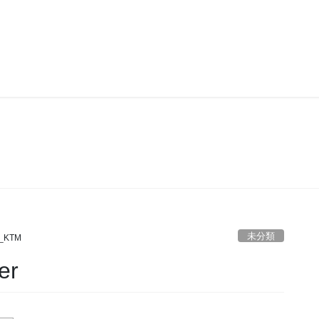
未分類
未分類
_KTM
er