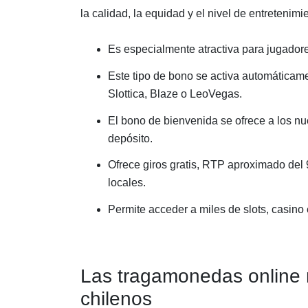
la calidad, la equidad y el nivel de entretenimi
Es especialmente atractiva para jugadores
Este tipo de bono se activa automáticame
Slottica, Blaze o LeoVegas.
El bono de bienvenida se ofrece a los nu
depósito.
Ofrece giros gratis, RTP aproximado del 
locales.
Permite acceder a miles de slots, casino 
Las tragamonedas online 
chilenos