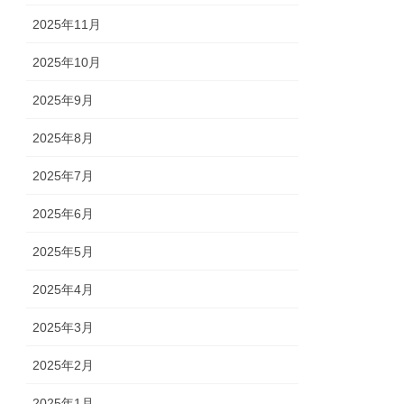
2025年11月
2025年10月
2025年9月
2025年8月
2025年7月
2025年6月
2025年5月
2025年4月
2025年3月
2025年2月
2025年1月