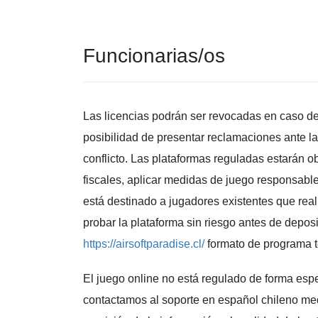
Funcionarias/os
Las licencias podrán ser revocadas en caso de 
posibilidad de presentar reclamaciones ante l
conflicto. Las plataformas reguladas estarán ob
fiscales, aplicar medidas de juego responsabl
está destinado a jugadores existentes que rea
probar la plataforma sin riesgo antes de depos
https://airsoftparadise.cl/
formato de programa te
El juego online no está regulado de forma esp
contactamos al soporte en español chileno med