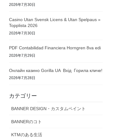
2026年7月30日
Casino Utan Svensk Licens & Utan Spelpaus »
Topplista 2026
2026年7月30日
PDF Contabilidad Financiera Horngren 8va edi
2026年7月29日
Онлайн казино Gorilla UA ️ Вхід ️ Горила кличе!
2026年7月28日
カテゴリー
BANNER DESIGN・カスタムペイント
BANNERのコト
KTMのある生活