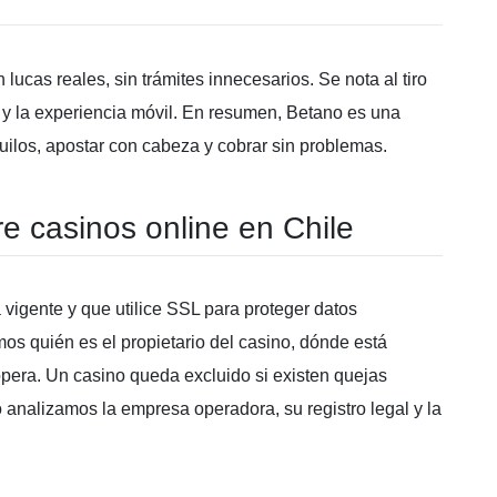
lucas reales, sin trámites innecesarios. Se nota al tiro
 y la experiencia móvil. En resumen, Betano es una
uilos, apostar con cabeza y cobrar sin problemas.
e casinos online en Chile
vigente y que utilice SSL para proteger datos
mos quién es el propietario del casino, dónde está
opera. Un casino queda excluido si existen quejas
 analizamos la empresa operadora, su registro legal y la