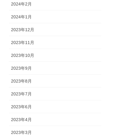
2024年2月
2024年1月
2023年12月
2023年11月
2023年10月
2023年9月
2023年8月
2023年7月
2023年6月
2023年4月
2023年3月