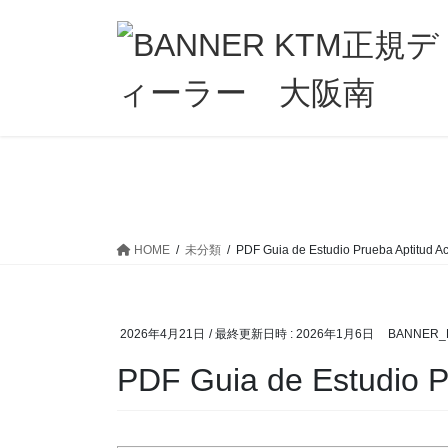
コ
ナ
ン
ビ
テ
ゲ
ン
ー
ツ
シ
へ
ョ
ス
ン
キ
に
ッ
移
プ
動
HOME
未分類
PDF Guia de Estudio Prueba Aptitud 
2026年4月21日
/ 最終更新日時 :
2026年1月6日
BANNER_
PDF Guia de Estudio P