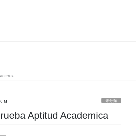
未分類
Academica
未分類
KTM
rueba Aptitud Academica