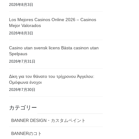
2026年8月3日
Los Mejores Casinos Online 2026 – Casinos
Mejor Valorados
2026年8月3日
Casino utan svensk licens Bästa casinon utan
Spelpaus
2026年7月31日
Δίκη για τον θάνατο του τρίχρονου Άγγελου:
Ομόφωνα ένοχοι
2026年7月30日
カテゴリー
BANNER DESIGN・カスタムペイント
BANNERのコト