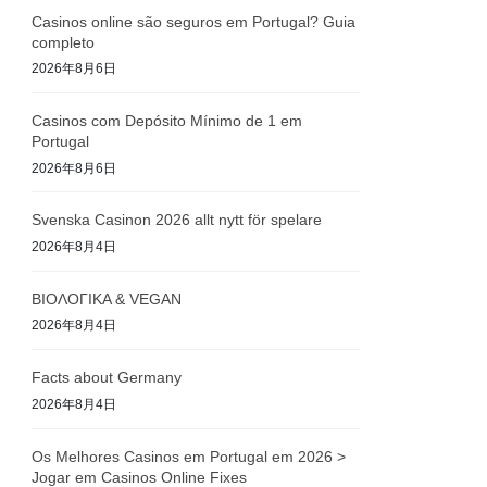
Casinos online são seguros em Portugal? Guia
completo
2026年8月6日
Casinos com Depósito Mínimo de 1 em
Portugal
2026年8月6日
Svenska Casinon 2026 allt nytt för spelare
2026年8月4日
ΒΙΟΛΟΓΙΚΑ & VEGAN
2026年8月4日
Facts about Germany
2026年8月4日
Os Melhores Casinos em Portugal em 2026 >
Jogar em Casinos Online Fixes