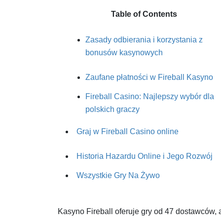
Table of Contents
Zasady odbierania i korzystania z
bonusów kasynowych
Zaufane płatności w Fireball Kasyno
Fireball Casino: Najlepszy wybór dla
polskich graczy
Graj w Fireball Casino online
Historia Hazardu Online i Jego Rozwój
Wszystkie Gry Na Żywo
Kasyno Fireball oferuje gry od 47 dostawców, 