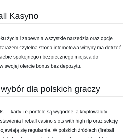
all Kasyno
ku życia i zapewnia wszystkie narzędzia oraz opcje
zarazem czytelna strona internetowa witryny ma dotrzeć
 siebie spokojnego i bezpiecznego miejsca do
 w swojej ofercie bonus bez depozytu.
 wybór dla polskich graczy
s — karty i e-portfele są wygodne, a kryptowaluty
tawienia fireball casino slots with high rtp oraz sekcję
ojawiają się regularnie. W polskich źródłach (fireball