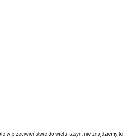
ale w przeciwieństwie do wielu kasyn, nie znajdziemy tu