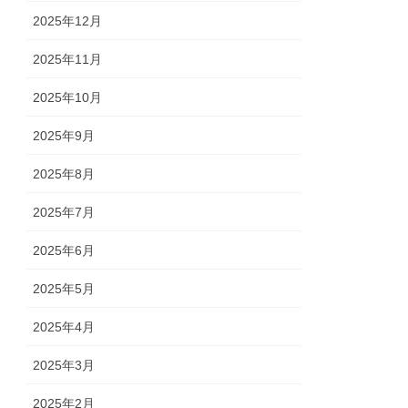
2025年12月
2025年11月
2025年10月
2025年9月
2025年8月
2025年7月
2025年6月
2025年5月
2025年4月
2025年3月
2025年2月