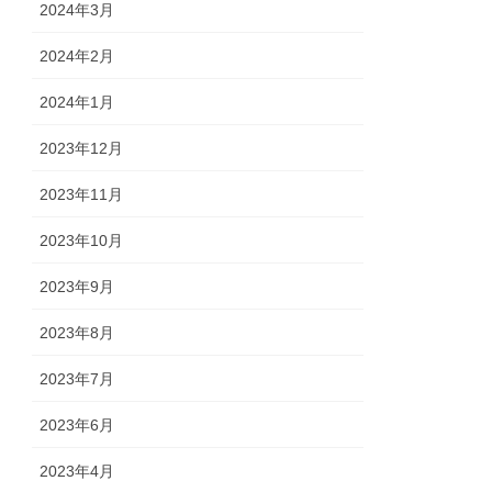
2024年3月
2024年2月
2024年1月
2023年12月
2023年11月
2023年10月
2023年9月
2023年8月
2023年7月
2023年6月
2023年4月