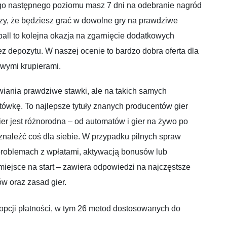
go następnego poziomu masz 7 dni na odebranie nagród
rczy, że będziesz grać w dowolne gry na prawdziwe
all to kolejna okazja na zgarnięcie dodatkowych
z depozytu. W naszej ocenie to bardzo dobra oferta dla
ziwymi krupierami.
wiania prawdziwe stawki, ale na takich samych
ówkę. To najlepsze tytuły znanych producentów gier
er jest różnorodna – od automatów i gier na żywo po
 znaleźć coś dla siebie. W przypadku pilnych spraw
 problemach z wpłatami, aktywacją bonusów lub
miejsce na start – zawiera odpowiedzi na najczęstsze
ów oraz zasad gier.
 opcji płatności, w tym 26 metod dostosowanych do