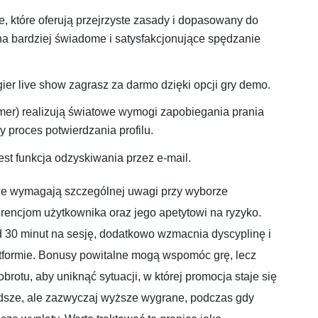
e, które oferują przejrzyste zasady i dopasowany do
na bardziej świadome i satysfakcjonujące spędzanie
gier live show zagrasz za darmo dzięki opcji gry demo.
er) realizują światowe wymogi zapobiegania prania
 proces potwierdzania profilu.
st funkcja odzyskiwania przez e-mail.
we wymagają szczególnej uwagi przy wyborze
erencjom użytkownika oraz jego apetytowi na ryzyko.
 30 minut na sesję, dodatkowo wzmacnia dyscyplinę i
tformie. Bonusy powitalne mogą wspomóc grę, lecz
rotu, aby uniknąć sytuacji, w której promocja staje się
sze, ale zazwyczaj wyższe wygrane, podczas gdy