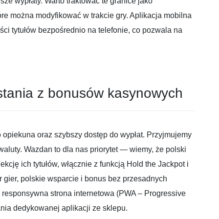
sze wypłaty. Warto traktować te granice jako
tóre można modyfikować w trakcie gry. Aplikacja mobilna
i tytułów bezpośrednio na telefonie, co pozwala na
ystania z bonusów kasynowych
opiekuna oraz szybszy dostęp do wypłat. Przyjmujemy
towaluty. Wazdan to dla nas priorytet — wiemy, że polski
kcję ich tytułów, włącznie z funkcją Hold the Jackpot i
 gier, polskie wsparcie i bonus bez przesadnych
o responsywna strona internetowa (PWA – Progressive
ia dedykowanej aplikacji ze sklepu.