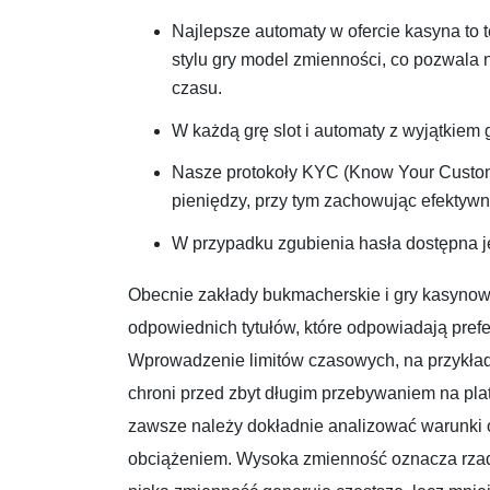
Najlepsze automaty w ofercie kasyna to t
stylu gry model zmienności, co pozwala 
czasu.
W każdą grę slot i automaty z wyjątkiem 
Nasze protokoły KYC (Know Your Custom
pieniędzy, przy tym zachowując efektywny
W przypadku zgubienia hasła dostępna je
Obecnie zakłady bukmacherskie i gry kasyno
odpowiednich tytułów, które odpowiadają pref
Wprowadzenie limitów czasowych, na przykład
chroni przed zbyt długim przebywaniem na pla
zawsze należy dokładnie analizować warunki ob
obciążeniem. Wysoka zmienność oznacza rzad