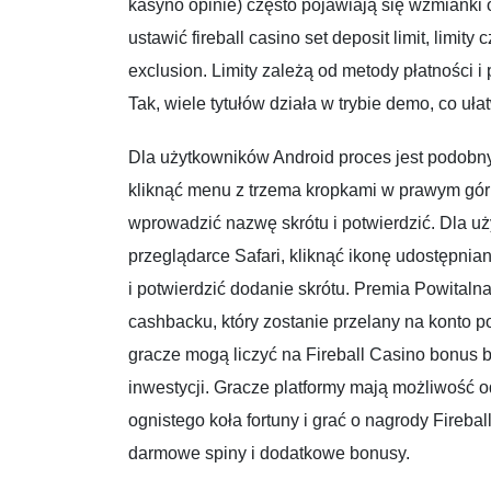
kasyno opinie) często pojawiają się wzmianki
ustawić fireball casino set deposit limit, limity 
exclusion. Limity zależą od metody płatności 
Tak, wiele tytułów działa w trybie demo, co uła
Dla użytkowników Android proces jest podobny
kliknąć menu z trzema kropkami w prawym gór
wprowadzić nazwę skrótu i potwierdzić. Dla u
przeglądarce Safari, kliknąć ikonę udostępni
i potwierdzić dodanie skrótu. Premia Powital
cashbacku, który zostanie przelany na konto 
gracze mogą liczyć na Fireball Casino bonus 
inwestycji. Gracze platformy mają możliwość 
ognistego koła fortuny i grać o nagrody Firebal
darmowe spiny i dodatkowe bonusy.