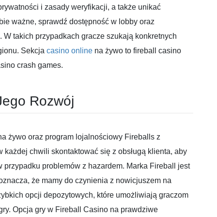
prywatności i zasady weryfikacji, a także unikać
Ciebie ważne, sprawdź dostępność w lobby oraz
i. W takich przypadkach gracze szukają konkretnych
gionu. Sekcja
casino online
na żywo to fireball casino
casino crash games.
 Jego Rozwój
 żywo oraz program lojalnościowy Fireballs z
każdej chwili skontaktować się z obsługą klienta, aby
w przypadku problemów z hazardem. Marka Fireball jest
e oznacza, że mamy do czynienia z nowicjuszem na
zybkich opcji depozytowych, które umożliwiają graczom
gry. Opcja gry w Fireball Casino na prawdziwe