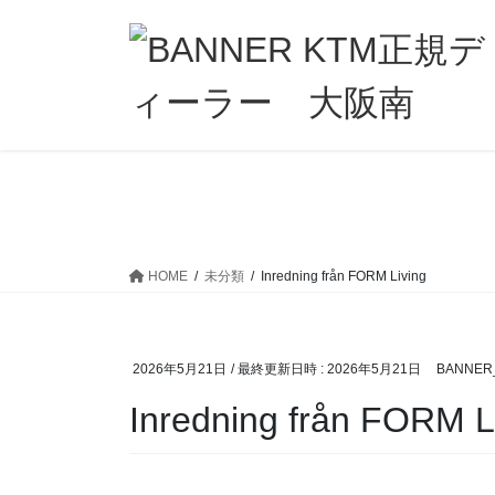
コ
ナ
ン
ビ
テ
ゲ
ン
ー
ツ
シ
へ
ョ
ス
ン
キ
に
ッ
移
プ
動
HOME
未分類
Inredning från FORM Living
2026年5月21日
/ 最終更新日時 :
2026年5月21日
BANNER
Inredning från FORM L