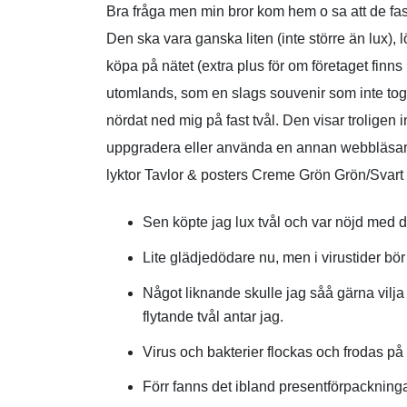
Bra fråga men min bror kom hem o sa att de fast
Den ska vara ganska liten (inte större än lux), l
köpa på nätet (extra plus för om företaget finn
utomlands, som en slags souvenir som inte tog 
nördat ned mig på fast tvål. Den visar troligen 
uppgradera eller använda en annan webbläsare.
lyktor Tavlor & posters Creme Grön Grön/Svart 
Sen köpte jag lux tvål och var nöjd med de
Lite glädjedödare nu, men i virustider bör 
Något liknande skulle jag såå gärna vilja 
flytande tvål antar jag.
Virus och bakterier flockas och frodas p
Förr fanns det ibland presentförpackninga