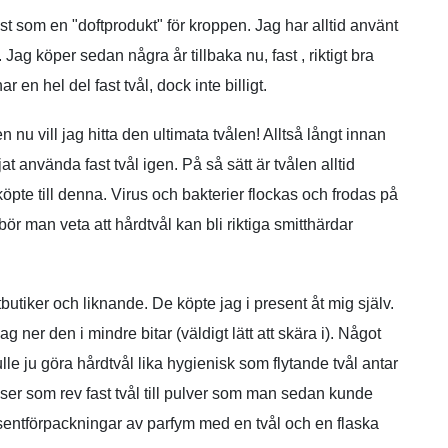
st som en "doftprodukt" för kroppen. Jag har alltid använt
. Jag köper sedan några år tillbaka nu, fast , riktigt bra
 en hel del fast tvål, dock inte billigt.
 nu vill jag hitta den ultimata tvålen! Alltså långt innan
 använda fast tvål igen. På så sätt är tvålen alltid
köpte till denna. Virus och bakterier flockas och frodas på
ör man veta att hårdtvål kan bli riktiga smitthärdar
butiker och liknande. De köpte jag i present åt mig själv.
g ner den i mindre bitar (väldigt lätt att skära i). Något
ulle ju göra hårdtvål lika hygienisk som flytande tvål antar
enser som rev fast tvål till pulver som man sedan kunde
sentförpackningar av parfym med en tvål och en flaska