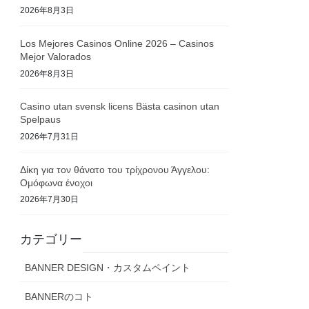
2026年8月3日
Los Mejores Casinos Online 2026 – Casinos
Mejor Valorados
2026年8月3日
Casino utan svensk licens Bästa casinon utan
Spelpaus
2026年7月31日
Δίκη για τον θάνατο του τρίχρονου Άγγελου:
Ομόφωνα ένοχοι
2026年7月30日
カテゴリー
BANNER DESIGN・カスタムペイント
BANNERのコト