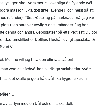
a tydligen skall vara mer miljövänliga än flytande tvål.
öddra massor, lukta gott (inte lavendel!) och helst gå att
s hos refunder). Först köpte jag på marknader när jag var
plats utan bara var trevlig x antal månader. Jag har
inte denna och andra webbplatser på ett riktigt sätt.Du bör
 Badrumstillbehör Doftljus Hushåll övrigt Ljusstakar &
Svart Vit
t. Men nu vill jag hitta den ultimata tvålen!
man veta att hårdtvål kan bli riktiga smitthärdar tyvärr!
hitta, det skulle ju göra hårdtvål lika hygienisk som
å tvålen…
r av parfym med en tvål och en flaska doft.