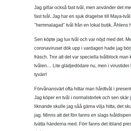
Jag gillar också fast tvål, men använder det me
fast tvål. Jag har en sjuk dragelse till Maya-tvål
"hemmalagad" tvål från en lokal butik. Åhlens har
Sen köpte jag lux tvål och var nöjd med det. Men
coronaviruset dök upp i vardagen hade jag börjat
fräsch. Tror att det var speciella tvålblock man 
tvålen… Lite glädjedödare nu, men i virustider b
tyvärr!
Förvånansvärt ofta hittar man hårdtvål i present
Jag köper en tvål i normalstorlek och sen skär ja
liknande skulle jag såå gärna vilja hitta, det sk
jag. Minns att det förr fanns en slags tvåldisp
tvätta händerna med. Förr fanns det ibland pre